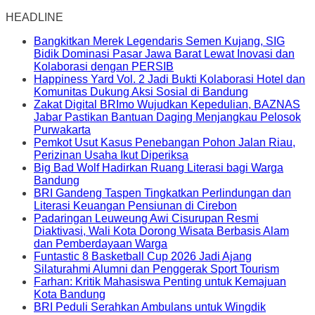
HEADLINE
Bangkitkan Merek Legendaris Semen Kujang, SIG
Bidik Dominasi Pasar Jawa Barat Lewat Inovasi dan
Kolaborasi dengan PERSIB
Happiness Yard Vol. 2 Jadi Bukti Kolaborasi Hotel dan
Komunitas Dukung Aksi Sosial di Bandung
Zakat Digital BRImo Wujudkan Kepedulian, BAZNAS
Jabar Pastikan Bantuan Daging Menjangkau Pelosok
Purwakarta
Pemkot Usut Kasus Penebangan Pohon Jalan Riau,
Perizinan Usaha Ikut Diperiksa
Big Bad Wolf Hadirkan Ruang Literasi bagi Warga
Bandung
BRI Gandeng Taspen Tingkatkan Perlindungan dan
Literasi Keuangan Pensiunan di Cirebon
Padaringan Leuweung Awi Cisurupan Resmi
Diaktivasi, Wali Kota Dorong Wisata Berbasis Alam
dan Pemberdayaan Warga
Funtastic 8 Basketball Cup 2026 Jadi Ajang
Silaturahmi Alumni dan Penggerak Sport Tourism
Farhan: Kritik Mahasiswa Penting untuk Kemajuan
Kota Bandung
BRI Peduli Serahkan Ambulans untuk Wingdik