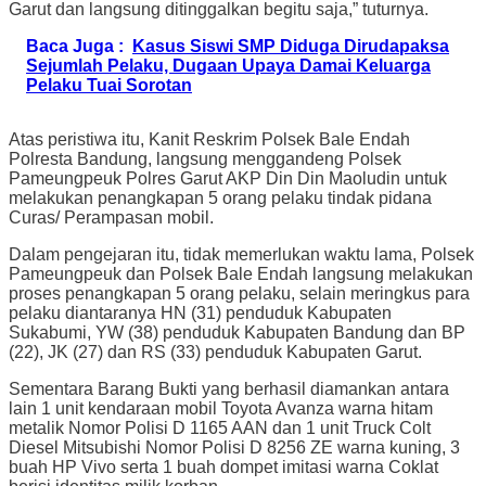
Garut dan langsung ditinggalkan begitu saja,” tuturnya.
Baca Juga :
Kasus Siswi SMP Diduga Dirudapaksa
Sejumlah Pelaku, Dugaan Upaya Damai Keluarga
Pelaku Tuai Sorotan
Atas peristiwa itu, Kanit Reskrim Polsek Bale Endah
Polresta Bandung, langsung menggandeng Polsek
Pameungpeuk Polres Garut AKP Din Din Maoludin untuk
melakukan penangkapan 5 orang pelaku tindak pidana
Curas/ Perampasan mobil.
Dalam pengejaran itu, tidak memerlukan waktu lama, Polsek
Pameungpeuk dan Polsek Bale Endah langsung melakukan
proses penangkapan 5 orang pelaku, selain meringkus para
pelaku diantaranya HN (31) penduduk Kabupaten
Sukabumi, YW (38) penduduk Kabupaten Bandung dan BP
(22), JK (27) dan RS (33) penduduk Kabupaten Garut.
Sementara Barang Bukti yang berhasil diamankan antara
lain 1 unit kendaraan mobil Toyota Avanza warna hitam
metalik Nomor Polisi D 1165 AAN dan 1 unit Truck Colt
Diesel Mitsubishi Nomor Polisi D 8256 ZE warna kuning, 3
buah HP Vivo serta 1 buah dompet imitasi warna Coklat