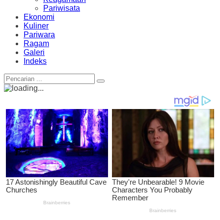
Pariwisata
Ekonomi
Kuliner
Pariwara
Ragam
Galeri
Indeks