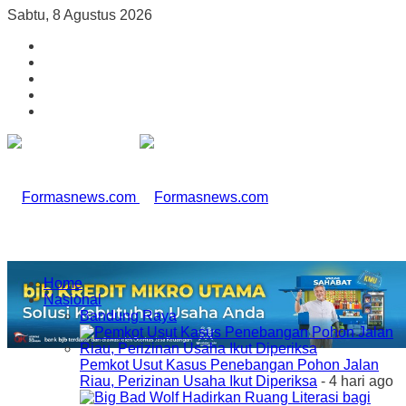
Sabtu, 8 Agustus 2026
Home
Nasional
Bandung Raya
Pemkot Usut Kasus Penebangan Pohon Jalan
Riau, Perizinan Usaha Ikut Diperiksa
- 4 hari ago