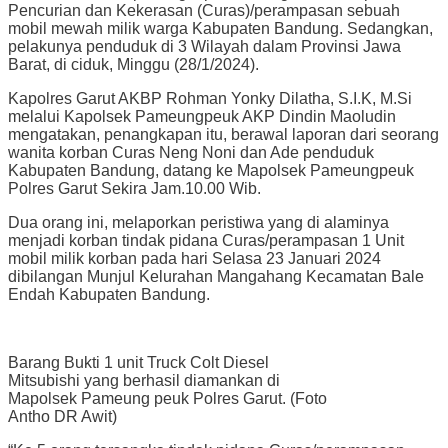
Pencurian dan Kekerasan (Curas)/perampasan sebuah
mobil mewah milik warga Kabupaten Bandung. Sedangkan,
pelakunya penduduk di 3 Wilayah dalam Provinsi Jawa
Barat, di ciduk, Minggu (28/1/2024).
Kapolres Garut AKBP Rohman Yonky Dilatha, S.I.K, M.Si
melalui Kapolsek Pameungpeuk AKP Dindin Maoludin
mengatakan, penangkapan itu, berawal laporan dari seorang
wanita korban Curas Neng Noni dan Ade penduduk
Kabupaten Bandung, datang ke Mapolsek Pameungpeuk
Polres Garut Sekira Jam.10.00 Wib.
Dua orang ini, melaporkan peristiwa yang di alaminya
menjadi korban tindak pidana Curas/perampasan 1 Unit
mobil milik korban pada hari Selasa 23 Januari 2024
dibilangan Munjul Kelurahan Mangahang Kecamatan Bale
Endah Kabupaten Bandung.
Barang Bukti 1 unit Truck Colt Diesel
Mitsubishi yang berhasil diamankan di
Mapolsek Pameung peuk Polres Garut. (Foto
Antho DR Awit)