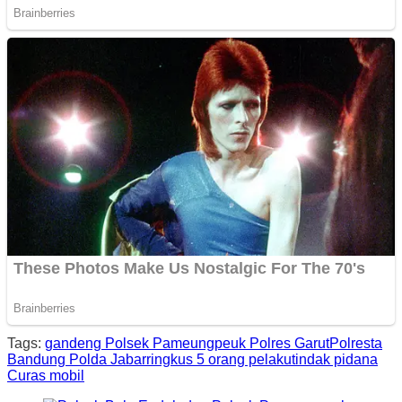
Tags:
gandeng Polsek Pameungpeuk Polres Garut
Polresta
Bandung Polda Jabar
ringkus 5 orang pelaku
tindak pidana
Curas mobil