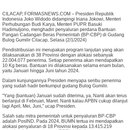
CILACAP, FORMASNEWS.COM – Presiden Republik
Indonesia Joko Widodo didampingi Iriana Jokowi, Menteri
Perhubungan Budi Karya, Menteri PUPR Basuki
Hadimuljono, menghadiri penyaluran perdana Bantuan
Pangan Cadangan Beras Pemerintah (BP-CBP) di Gudang
Bulog Gumilir Cilacap, Selasa (2/1/2024)
Pendistribusian ini merupakan program lanjutan yang akan
dilaksanakan di 38 Provinsi dengan alokasi sebanyak
22.004.077 penerima. Setiap penerima akan mendapatkan
10 Kg beras. Bantuan ini dilaksanakan selama enam bulan,
yaitu Januari hingga Juni tahun 2024.
Dalam kunjungannya Presiden menyapa seribu penerima
yang sudah hadir berkumpul gudang Bulog Gumilir.
“Yang (bantuan) Januari sudah diterima, ya. Nanti akan terus
berlanjut di Februari, Maret. Nanti kalau APBN cukup dilanjut
lagi April, Mei, Juni,” ucap Presiden.
Salah satu mitra pemerintah untuk penyaluran BP-CBP
adalah PosIND. Pada 2024, BUMN tertua ini mendapatkan
alokasi penyaluran di 18 Provinsi kepada 13.415.219