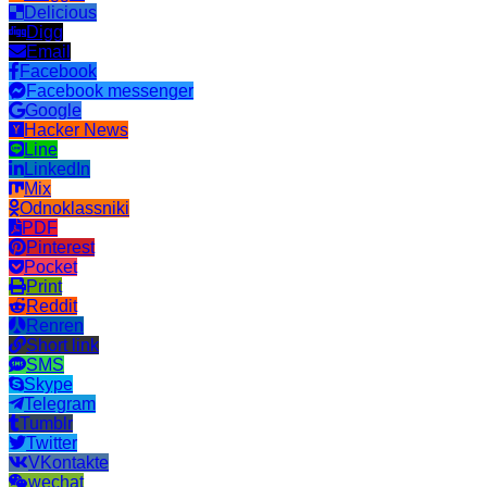
Delicious
Digg
Email
Facebook
Facebook messenger
Google
Hacker News
Line
LinkedIn
Mix
Odnoklassniki
PDF
Pinterest
Pocket
Print
Reddit
Renren
Short link
SMS
Skype
Telegram
Tumblr
Twitter
VKontakte
wechat