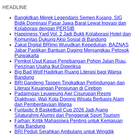
HEADLINE
Bangkitkan Merek Legendaris Semen Kujang, SIG
Bidik Dominasi Pasar Jawa Barat Lewat Inovasi dan
Kolaborasi dengan PERSIB
Happiness Yard Vol. 2 Jadi Bukti Kolaborasi Hotel dan
Komunitas Dukung Aksi Sosial di Bandung
Zakat Digital BRImo Wujudkan Kepedulian, BAZNAS
Jabar Pastikan Bantuan Daging Menjangkau Pelosok
Purwakarta
Pemkot Usut Kasus Penebangan Pohon Jalan Riau,
Perizinan Usaha Ikut Diperiksa
Big Bad Wolf Hadirkan Ruang Literasi bagi Warga
Bandung
BRI Gandeng Taspen Tingkatkan Perlindungan dan
Literasi Keuangan Pensiunan di Cirebon
Padaringan Leuweung Awi Cisurupan Resmi
Diaktivasi, Wali Kota Dorong Wisata Berbasis Alam
dan Pemberdayaan Warga
Funtastic 8 Basketball Cup 2026 Jadi Ajang
Silaturahmi Alumni dan Penggerak Sport Tourism
Farhan: Kritik Mahasiswa Penting untuk Kemajuan
Kota Bandung
BRI Peduli Serahkan Ambulans untuk Wingdik