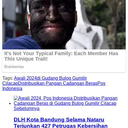
Tags:
Awali 2024
di Gudang Bulog Gumilir
Cilacap
Distribusikan Pangan Cadangan Beras
Pos
Indonesia
Sebelumnya
DLH Kota Bandung Selama Nataru
Terjunkan 427 Petrugas Kebersihan