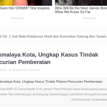
 Bukti Kolaborasi Hotel dan Komunitas Dukung Aksi Sosial di Bandung
ikmalaya Kota, Ungkap Kasus Tindak
curian Pemberatan
 2023
In:
Hukum dan Kriminal
ota AKBP SY Zainal Abidin S.I.K, pimpin Press Release kasus tindak pidana penc
atan Toko Kelontongan di Kampung Salamnunggal, Kelurahan Sirnagalih,Kecam
Indihiang,Kota Tasikmalaya.