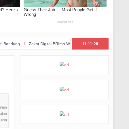
Zakat Digital BRImo Wujudkan Kepedulian, BAZNAS Jabar Pastika
11:11:30
urian
atan
(lst)