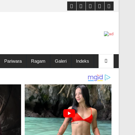
Pariwara
Ragam
Galeri
Indeks