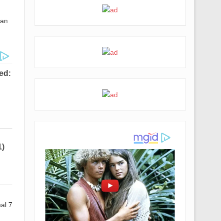
dan
al 7