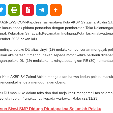
NEWS.COM-Kapolres Tasikmalaya Kota AKBP SY Zainal Abidin S.I.
e kasus tindak pidana pencurian dengan pemberatan Toko Kelontongan
l, Kelurahan Sirnagalih,Kecamatan Indihiang,Kota Tasikmalaya,terja
ember 2023 pekan lalu.
dinya, pelaku DU alias Unyil (19) melakukan pencurian mengajak pe
ukan aksi tersebut menggunakan sepeda motor,ketika berhenti didepa
ongan,pelaku DU (19) melakukan aksinya sedangkan RE (30)memantau
a Kota AKBP SY Zainal Abidin,mengatakan bahwa kedua pelaku masuk
mencongkel jendela menggunakan obeng.
ku DU masuk ke dalam toko dan dari meja kasir mengambil tas selem
 30 juta rupiah,” ungkapnya kepada wartawan Rabu (22/11/23).
sus Siswi SMP Diduga Dirudapaksa Sejumlah Pelaku,