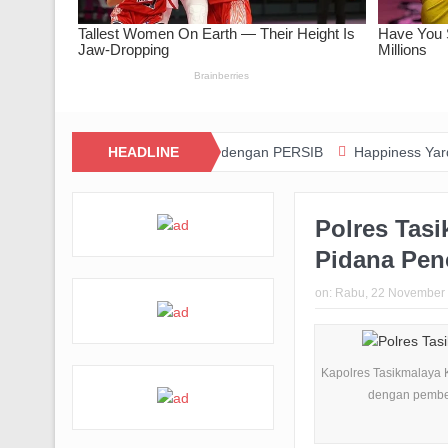
Inovasi dan Kolaborasi dengan PERSIB
HEADLINE
Happiness Yard Vol. 2 Jadi
Polres Tas
Pidana Pen
on:
Rabu, 22 November
Kapolres Tasikmalaya K
dengan pember