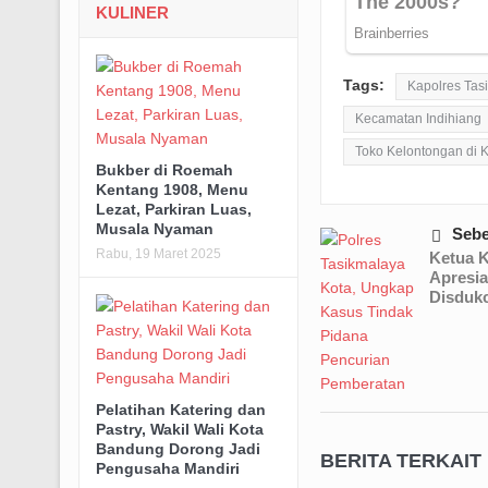
KULINER
Tags:
Kapolres Tas
Kecamatan Indihiang
Toko Kelontongan di
Bukber di Roemah
Kentang 1908, Menu
Lezat, Parkiran Luas,
Musala Nyaman
Seb
Rabu, 19 Maret 2025
Ketua 
Apresia
Disdukc
Pelatihan Katering dan
Pastry, Wakil Wali Kota
Bandung Dorong Jadi
BERITA TERKAIT
Pengusaha Mandiri