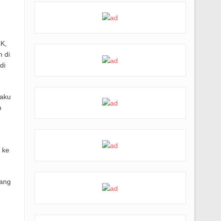
K,
 di
di
laku
n
 ke
pang