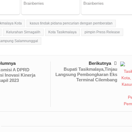
ikmalaya Kota
kasus tindak pidana pencurian dengan pemberatan
Kelurahan Sirnagalih
Kota Tasikmalaya
pimpin Press Release
 Kampung Salamnunggal
elumnya
Berikutnya
Bupati Tasikmalaya,Tinjau
Komisi A DPRD
Langsung Pembongkaran Eks
si Inovasi Kinerja
Terminal Cilembang
apil 2023