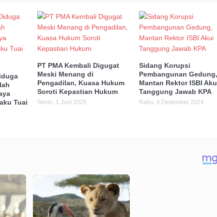
PT PMA Kembali Digugat
Sidang Korupsi
Meski Menang di
Pembangunan Gedung
iduga
Pengadilan, Kuasa Hukum
Mantan Rektor ISBI Aku
lah
Soroti Kepastian Hukum
Tanggung Jawab KPA
aya
aku Tuai
Senin, 1 Juni 2026
Rabu, 4 Desember 2024