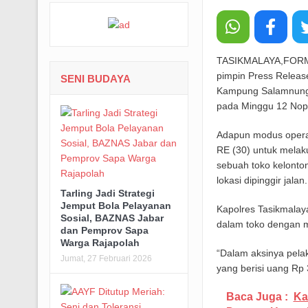
TASIKMALAYA,FORMAS
pimpin Press Releas
SENI BUDAYA
Kampung Salamnungga
pada Minggu 12 Nop
Adapun modus operan
RE (30) untuk melak
sebuah toko kelont
lokasi dipinggir jalan.
Tarling Jadi Strategi
Jemput Bola Pelayanan
Kapolres Tasikmalay
Sosial, BAZNAS Jabar
dalam toko dengan 
dan Pemprov Sapa
Warga Rajapolah
“Dalam aksinya pela
Jumat, 27 Februari 2026
yang berisi uang Rp
Baca Juga :
Ka