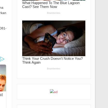
ma
rkan
081-