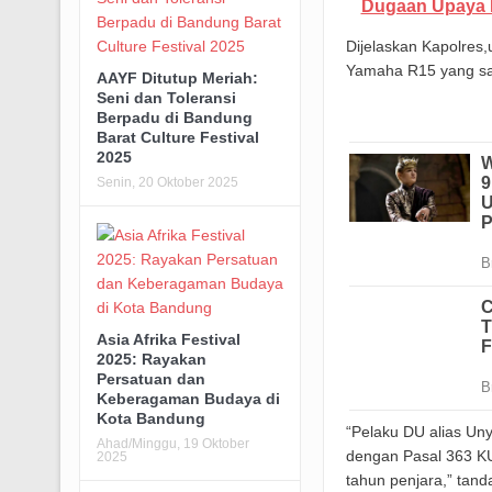
Dugaan Upaya D
Dijelaskan Kapolres
Yamaha R15 yang saat
AAYF Ditutup Meriah:
Seni dan Toleransi
Berpadu di Bandung
Barat Culture Festival
2025
Senin, 20 Oktober 2025
Asia Afrika Festival
2025: Rayakan
Persatuan dan
Keberagaman Budaya di
Kota Bandung
“Pelaku DU alias Uny
Ahad/Minggu, 19 Oktober
dengan Pasal 363 K
2025
tahun penjara,” tan