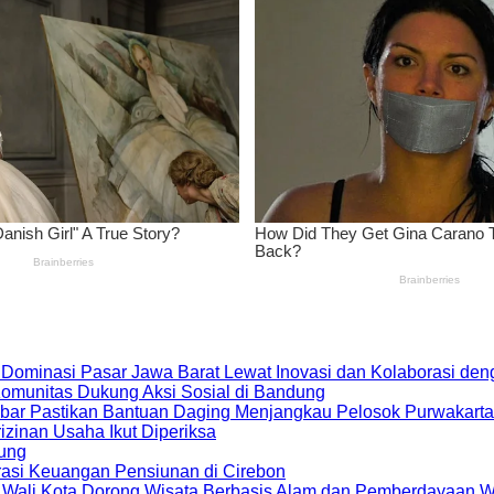
 Dominasi Pasar Jawa Barat Lewat Inovasi dan Kolaborasi d
 Komunitas Dukung Aksi Sosial di Bandung
bar Pastikan Bantuan Daging Menjangkau Pelosok Purwakarta
zinan Usaha Ikut Diperiksa
dung
rasi Keuangan Pensiunan di Cirebon
, Wali Kota Dorong Wisata Berbasis Alam dan Pemberdayaan 