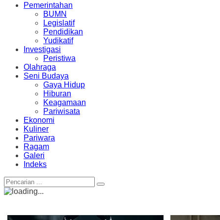
Pemerintahan
BUMN
Legislatif
Pendidikan
Yudikatif
Investigasi
Peristiwa
Olahraga
Seni Budaya
Gaya Hidup
Hiburan
Keagamaan
Pariwisata
Ekonomi
Kuliner
Pariwara
Ragam
Galeri
Indeks