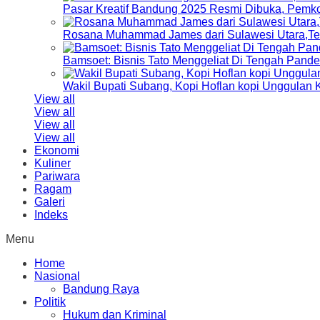
Pasar Kreatif Bandung 2025 Resmi Dibuka, Pemk
Rosana Muhammad James dari Sulawesi Utara,Terp
Bamsoet: Bisnis Tato Menggeliat Di Tengah Pand
Wakil Bupati Subang, Kopi Hoflan kopi Unggulan
View all
View all
View all
View all
Ekonomi
Kuliner
Pariwara
Ragam
Galeri
Indeks
Menu
Home
Nasional
Bandung Raya
Politik
Hukum dan Kriminal