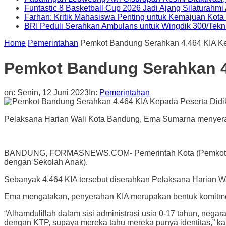
Funtastic 8 Basketball Cup 2026 Jadi Ajang Silaturahm
Farhan: Kritik Mahasiswa Penting untuk Kemajuan Kot
BRI Peduli Serahkan Ambulans untuk Wingdik 300/Tekn
Home
Pemerintahan
Pemkot Bandung Serahkan 4.464 KIA Ke
Pemkot Bandung Serahkan 4.
on:
Senin, 12 Juni 2023
In:
Pemerintahan
Pelaksana Harian Wali Kota Bandung, Ema Sumarna menyerahka
BANDUNG, FORMASNEWS.COM- Pemerintah Kota (Pemkot) Band
dengan Sekolah Anak).
Sebanyak 4.464 KIA tersebut diserahkan Pelaksana Harian W
Ema mengatakan, penyerahan KIA merupakan bentuk komitmen
“Alhamdulillah dalam sisi administrasi usia 0-17 tahun, neg
dengan KTP, supaya mereka tahu mereka punya identitas,” ka