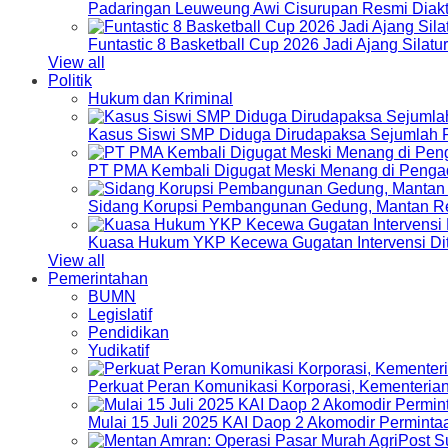
Padaringan Leuweung Awi Cisurupan Resmi Diakt
Funtastic 8 Basketball Cup 2026 Jadi Ajang Silat
View all
Politik
Hukum dan Kriminal
Kasus Siswi SMP Diduga Dirudapaksa Sejumlah P
PT PMA Kembali Digugat Meski Menang di Pengad
Sidang Korupsi Pembangunan Gedung, Mantan Re
Kuasa Hukum YKP Kecewa Gugatan Intervensi Di
View all
Pemerintahan
BUMN
Legislatif
Pendidikan
Yudikatif
Perkuat Peran Komunikasi Korporasi, Kementeri
Mulai 15 Juli 2025 KAI Daop 2 Akomodir Perminta