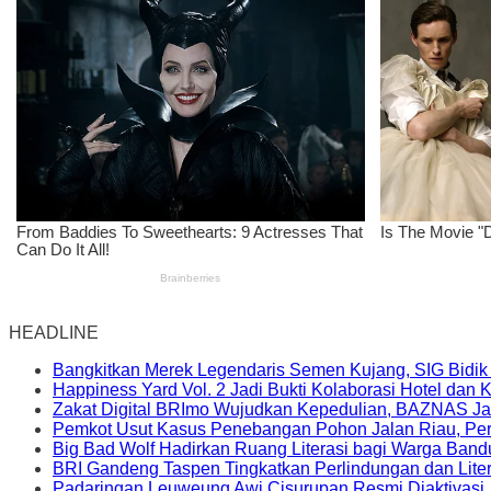
HEADLINE
Bangkitkan Merek Legendaris Semen Kujang, SIG Bidik
Happiness Yard Vol. 2 Jadi Bukti Kolaborasi Hotel dan
Zakat Digital BRImo Wujudkan Kepedulian, BAZNAS Ja
Pemkot Usut Kasus Penebangan Pohon Jalan Riau, Peri
Big Bad Wolf Hadirkan Ruang Literasi bagi Warga Ban
BRI Gandeng Taspen Tingkatkan Perlindungan dan Lite
Padaringan Leuweung Awi Cisurupan Resmi Diaktivasi