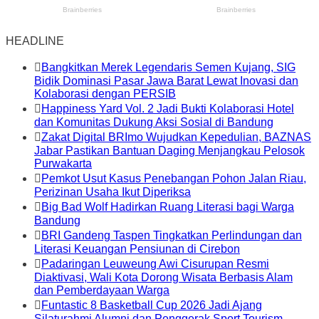
HEADLINE
Bangkitkan Merek Legendaris Semen Kujang, SIG
Bidik Dominasi Pasar Jawa Barat Lewat Inovasi dan
Kolaborasi dengan PERSIB
Happiness Yard Vol. 2 Jadi Bukti Kolaborasi Hotel
dan Komunitas Dukung Aksi Sosial di Bandung
Zakat Digital BRImo Wujudkan Kepedulian, BAZNAS
Jabar Pastikan Bantuan Daging Menjangkau Pelosok
Purwakarta
Pemkot Usut Kasus Penebangan Pohon Jalan Riau,
Perizinan Usaha Ikut Diperiksa
Big Bad Wolf Hadirkan Ruang Literasi bagi Warga
Bandung
BRI Gandeng Taspen Tingkatkan Perlindungan dan
Literasi Keuangan Pensiunan di Cirebon
Padaringan Leuweung Awi Cisurupan Resmi
Diaktivasi, Wali Kota Dorong Wisata Berbasis Alam
dan Pemberdayaan Warga
Funtastic 8 Basketball Cup 2026 Jadi Ajang
Silaturahmi Alumni dan Penggerak Sport Tourism