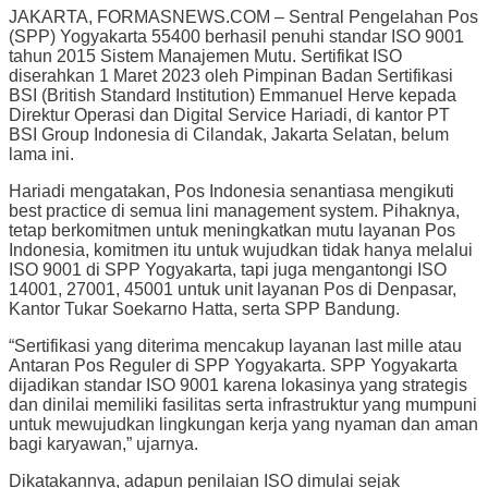
JAKARTA, FORMASNEWS.COM – Sentral Pengelahan Pos
(SPP) Yogyakarta 55400 berhasil penuhi standar ISO 9001
tahun 2015 Sistem Manajemen Mutu. Sertifikat ISO
diserahkan 1 Maret 2023 oleh Pimpinan Badan Sertifikasi
BSI (British Standard Institution) Emmanuel Herve kepada
Direktur Operasi dan Digital Service Hariadi, di kantor PT
BSI Group Indonesia di Cilandak, Jakarta Selatan, belum
lama ini.
Hariadi mengatakan, Pos Indonesia senantiasa mengikuti
best practice di semua lini management system. Pihaknya,
tetap berkomitmen untuk meningkatkan mutu layanan Pos
Indonesia, komitmen itu untuk wujudkan tidak hanya melalui
ISO 9001 di SPP Yogyakarta, tapi juga mengantongi ISO
14001, 27001, 45001 untuk unit layanan Pos di Denpasar,
Kantor Tukar Soekarno Hatta, serta SPP Bandung.
“Sertifikasi yang diterima mencakup layanan last mille atau
Antaran Pos Reguler di SPP Yogyakarta. SPP Yogyakarta
dijadikan standar ISO 9001 karena lokasinya yang strategis
dan dinilai memiliki fasilitas serta infrastruktur yang mumpuni
untuk mewujudkan lingkungan kerja yang nyaman dan aman
bagi karyawan,” ujarnya.
Dikatakannya, adapun penilaian ISO dimulai sejak