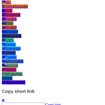
Mix
Odnoklassniki
PDF
Pinterest
Pocket
Print
Reddit
Renren
Short link
SMS
Skype
Telegram
Tumblr
Twitter
VKontakte
wechat
Weibo
WhatsApp
Xing
Yahoo! Mail
Copy short link
Copy link