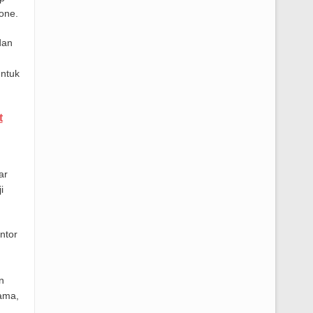
one.
dan
untuk
t
ar
i
ntor
n
ama,