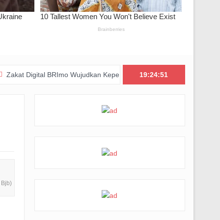
ital BRImo Wujudkan Kepedulian, BAZNAS Jabar Pastikan Bantuan Da
19:24:53
 Bjb)