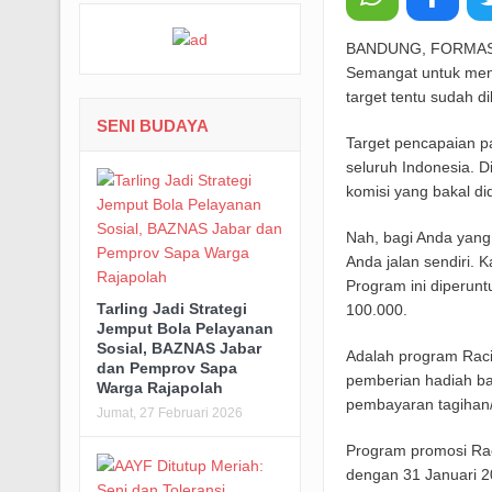
BANDUNG, FORMASNE
Semangat untuk men
target tentu sudah d
SENI BUDAYA
Target pencapaian pa
seluruh Indonesia. 
komisi yang bakal di
Nah, bagi Anda yang 
Anda jalan sendiri. 
Program ini diperun
Tarling Jadi Strategi
100.000.
Jemput Bola Pelayanan
Sosial, BAZNAS Jabar
Adalah program Raci
dan Pemprov Sapa
pemberian hadiah bag
Warga Rajapolah
pembayaran tagihan/
Jumat, 27 Februari 2026
Program promosi Rac
dengan 31 Januari 20