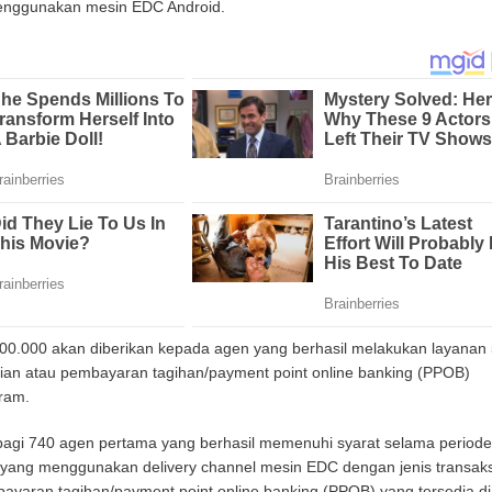
 menggunakan mesin EDC Android.
00.000 akan diberikan kepada agen yang berhasil melakukan layanan
elian atau pembayaran tagihan/payment point online banking (PPOB)
ram.
 bagi 740 agen pertama yang berhasil memenuhi syarat selama periode
 yang menggunakan delivery channel mesin EDC dengan jenis transaks
ayaran tagihan/payment point online banking (PPOB) yang tersedia di