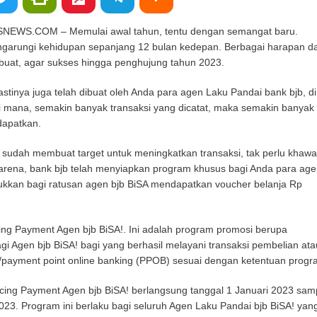
WS.COM – Memulai awal tahun, tentu dengan semangat baru.
garungi kehidupan sepanjang 12 bulan kedepan. Berbagai harapan d
ibuat, agar sukses hingga penghujung tahun 2023.
stinya juga telah dibuat oleh Anda para agen Laku Pandai bank bjb, di
Di mana, semakin banyak transaksi yang dicatat, maka semakin banyak
dapatkan.
sudah membuat target untuk meningkatkan transaksi, tak perlu khawat
Karena, bank bjb telah menyiapkan program khusus bagi Anda para age
tukkan bagi ratusan agen bjb BiSA mendapatkan voucher belanja Rp
ng Payment Agen bjb BiSA!. Ini adalah program promosi berupa
i Agen bjb BiSA! bagi yang berhasil melayani transaksi pembelian ata
payment point online banking (PPOB) sesuai dengan ketentuan progr
ing Payment Agen bjb BiSA! berlangsung tanggal 1 Januari 2023 sam
23. Program ini berlaku bagi seluruh Agen Laku Pandai bjb BiSA! yan