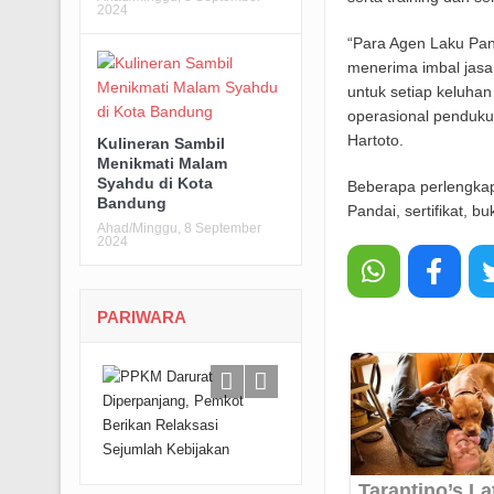
2024
“Para Agen Laku Pand
menerima imbal jasa 
untuk setiap keluha
operasional pendukun
Hartoto.
Kulineran Sambil
Menikmati Malam
Syahdu di Kota
Beberapa perlengkap
Bandung
Pandai, sertifikat, b
Ahad/Minggu, 8 September
2024
PARIWARA