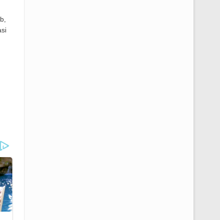
b,
si