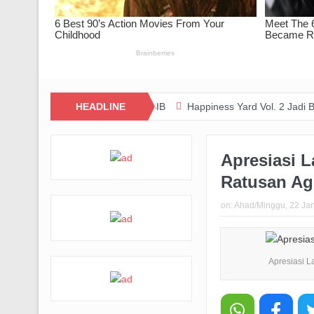
olaborasi dengan PERSIB
HEADLINE
Happiness Yard Vol. 2 Jadi Bukti Kolabo
Apresiasi L
Ratusan Ag
on:
Ahad/Minggu, 22 Jan
Apresiasi L