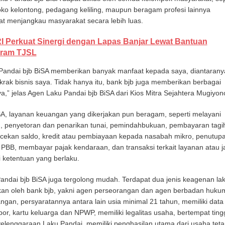
ko kelontong, pedagang keliling, maupun beragam profesi lainnya
t menjangkau masyarakat secara lebih luas.
I Perkuat Sinergi dengan Lapas Banjar Lewat Bantuan
ram TJSL
Pandai bjb BiSA memberikan banyak manfaat kepada saya, diantarany
k bisnis saya. Tidak hanya itu, bank bjb juga memberikan berbagai
a,” jelas Agen Laku Pandai bjb BiSA dari Kios Mitra Sejahtera Mugiyon
SA, layanan keuangan yang dikerjakan pun beragam, seperti melayani
 penyetoran dan penarikan tunai, pemindahbukuan, pembayaran tagi
ecekan saldo, kredit atau pembiayaan kepada nasabah mikro, penutup
PBB, membayar pajak kendaraan, dan transaksi terkait layanan atau j
 ketentuan yang berlaku.
andai bjb BiSA juga tergolong mudah. Terdapat dua jenis keagenan la
kan oleh bank bjb, yakni agen perseorangan dan agen berbadan huku
gan, persyaratannya antara lain usia minimal 21 tahun, memiliki data 
or, kartu keluarga dan NPWP, memiliki legalitas usaha, bertempat ting
yelenggaraan Laku Pandai, memiliki penghasilan utama dari usaha teta