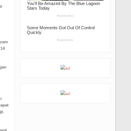
i
ogram
 14
ngan
n
dapat
i,
erti