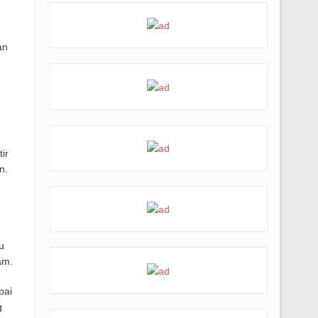
an
ir
n.
u
am.
pai
g