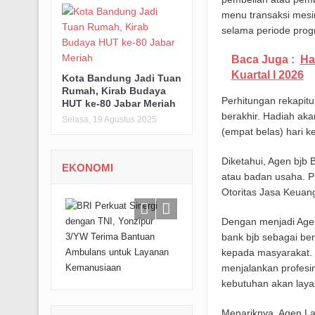
menu transaksi mesin
selama periode prog
Baca Juga :
Ha
Kuartal I 2026
Kota Bandung Jadi Tuan
Rumah, Kirab Budaya
Perhitungan rekapitu
HUT ke-80 Jabar Meriah
berakhir. Hadiah ak
Selasa, 19 Agustus 2025
(empat belas) hari k
Diketahui, Agen bjb 
EKONOMI
atau badan usaha. P
Otoritas Jasa Keuan
Dengan menjadi Age
bank bjb sebagai ben
kepada masyarakat. 
menjalankan profesi
kebutuhan akan laya
Menariknya, Agen Lak