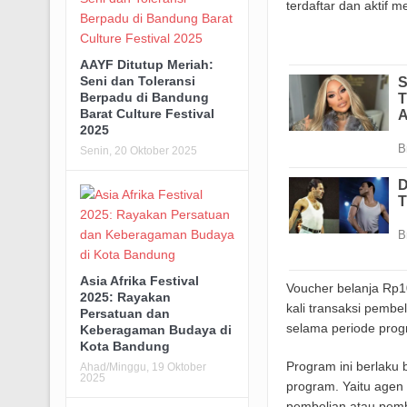
terdaftar dan aktif
AAYF Ditutup Meriah:
Seni dan Toleransi
Berpadu di Bandung
Barat Culture Festival
2025
Senin, 20 Oktober 2025
Asia Afrika Festival
Voucher belanja Rp1
2025: Rayakan
kali transaksi pemb
Persatuan dan
selama periode prog
Keberagaman Budaya di
Kota Bandung
Program ini berlaku
Ahad/Minggu, 19 Oktober
2025
program. Yaitu agen
pembelian atau pemb