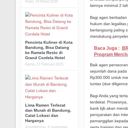
Rabu, 19 Maret 2025
lainnya minimal 2 ta
Bagi agen berbadan h
hukum dan legalitas 
berlangsung paling s
mendukung penyelen
Pencinta Kuliner di Kota
Bandung, Bisa Datang
Baca Juga :
BR
ke Ramela Resto di
Program Merch
Grand Cordela Hotel
Kamis, 27 Februari 2025
Baik agen perseora
sejumlah dana pada r
Rp300.000 untuk menu
tuntas (due diligenc
Bagi Anda yang terta
terdekat. Prosesnya,
Lima Ramen Terlezat
bank bjb akan menda
dan Murah di Bandung,
persyaratan dan inte
Catat Lokasi dan
Harganya
pemanggilan kepada 
serta training dan sert
Ahad/Minggu, 8 September