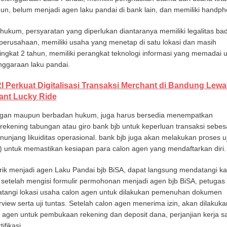
hun, belum menjadi agen laku pandai di bank lain, dan memiliki handph
ukum, persyaratan yang diperlukan diantaranya memiliki legalitas ba
perusahaan, memiliki usaha yang menetap di satu lokasi dan masih
ingkat 2 tahun, memiliki perangkat teknologi informasi yang memadai 
ggaraan laku pandai.
I Perkuat Digitalisasi Transaksi Merchant di Bandung Lewa
ant Lucky Ride
ngan maupun berbadan hukum, juga harus bersedia menempatkan
ekening tabungan atau giro bank bjb untuk keperluan transaksi sebes
njang likuiditas operasional. bank bjb juga akan melakukan proses uj
e) untuk memastikan kesiapan para calon agen yang mendaftarkan diri.
rik menjadi agen Laku Pandai bjb BiSA, dapat langsung mendatangi ka
 setelah mengisi formulir permohonan menjadi agen bjb BiSA, petugas
tangi lokasi usaha calon agen untuk dilakukan pemenuhan dokumen
rview serta uji tuntas. Setelah calon agen menerima izin, akan dilakuka
agen untuk pembukaan rekening dan deposit dana, perjanjian kerja s
ifikasi.