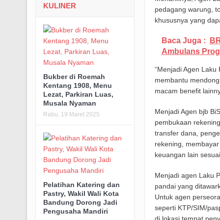
KULINER
pedagang warung, to
khususnya yang dapa
Baca Juga :
BR
Ambulans Prog
“Menjadi Agen Laku 
Bukber di Roemah
membantu mendongkra
Kentang 1908, Menu
macam benefit lainny
Lezat, Parkiran Luas,
Musala Nyaman
Menjadi Agen bjb Bi
Rabu, 19 Maret 2025
pembukaan rekening,
transfer dana, peng
rekening, membayar 
keuangan lain sesuai
Menjadi agen Laku P
Pelatihan Katering dan
pandai yang ditawar
Pastry, Wakil Wali Kota
Untuk agen perseoran
Bandung Dorong Jadi
seperti KTP/SIM/pasp
Pengusaha Mandiri
di lokasi tempat pen