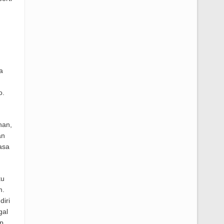
a
o.
han,
an
asa
ku
m.
diri
gal
p