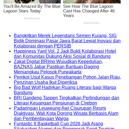
Bangkitkan Merek Legendaris Semen Kujang, SIG
Bidik Dominasi Pasar Jawa Barat Lewat Inovasi dan
Kolaborasi dengan PERSIB
Happiness Yard Vol. 2 Jadi Bukti Kolaborasi Hotel
dan Komunitas Dukung Aksi Sosial di Bandung
Zakat Digital BRImo Wujudkan Kepedulian,
BAZNAS Jabar Pastikan Bantuan Daging
Menjangkau Pelosok Purwakarta
Pemkot Usut Kasus Penebangan Pohon Jalan Riau,
Perizinan Usaha Ikut Diperiksa
Big Bad Wolf Hadirkan Ruang Literasi bagi Warga
Bandung
BRI Gandeng Taspen Tingkatkan Perlindungan dan
Literasi Keuangan Pensiunan di Cirebon
Padaringan Leuweung Awi Cisurupan Resmi
Diaktivasi, Wali Kota Dorong Wisata Berbasis Alam
dan Pemberdayaan Warga
Funtastic 8 Basketball Cup 2026 Jadi Ajang
Silaturahmi Alumni dan Penggerak Sport Tourism