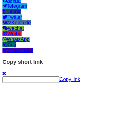
Skype
Telegram
Tumblr
Twitter
VKontakte
wechat
Weibo
WhatsApp
Xing
Yahoo! Mail
Copy short link
Copy link