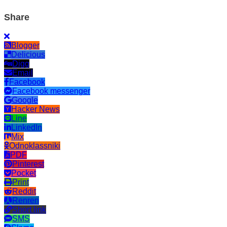
Share
Blogger
Delicious
Digg
Email
Facebook
Facebook messenger
Google
Hacker News
Line
LinkedIn
Mix
Odnoklassniki
PDF
Pinterest
Pocket
Print
Reddit
Renren
Short link
SMS