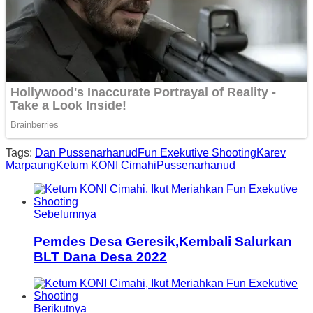
Tags:
Dan Pussenarhanud
Fun Exekutive Shooting
Karev
Marpaung
Ketum KONI Cimahi
Pussenarhanud
Sebelumnya
Pemdes Desa Geresik,Kembali Salurkan
BLT Dana Desa 2022
Berikutnya