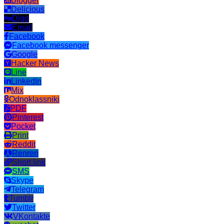
Blogger
Delicious
Digg
Email
Facebook
Facebook messenger
Google
Hacker News
Line
LinkedIn
Mix
Odnoklassniki
PDF
Pinterest
Pocket
Print
Reddit
Renren
Short link
SMS
Skype
Telegram
Tumblr
Twitter
VKontakte