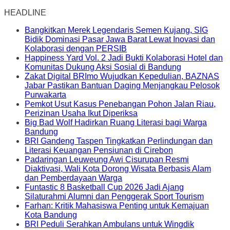
HEADLINE
Bangkitkan Merek Legendaris Semen Kujang, SIG
Bidik Dominasi Pasar Jawa Barat Lewat Inovasi dan
Kolaborasi dengan PERSIB
Happiness Yard Vol. 2 Jadi Bukti Kolaborasi Hotel dan
Komunitas Dukung Aksi Sosial di Bandung
Zakat Digital BRImo Wujudkan Kepedulian, BAZNAS
Jabar Pastikan Bantuan Daging Menjangkau Pelosok
Purwakarta
Pemkot Usut Kasus Penebangan Pohon Jalan Riau,
Perizinan Usaha Ikut Diperiksa
Big Bad Wolf Hadirkan Ruang Literasi bagi Warga
Bandung
BRI Gandeng Taspen Tingkatkan Perlindungan dan
Literasi Keuangan Pensiunan di Cirebon
Padaringan Leuweung Awi Cisurupan Resmi
Diaktivasi, Wali Kota Dorong Wisata Berbasis Alam
dan Pemberdayaan Warga
Funtastic 8 Basketball Cup 2026 Jadi Ajang
Silaturahmi Alumni dan Penggerak Sport Tourism
Farhan: Kritik Mahasiswa Penting untuk Kemajuan
Kota Bandung
BRI Peduli Serahkan Ambulans untuk Wingdik