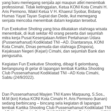
yang baru memegang senjata api maupun atlet menembak
professional. Tidak ketinggalan, Ketua KONI Kota Cimahi H.
Aris Permono, Wakil Ketua V H. Khaerul Syobar, Bidang
Humas Yayat Tayan Supiat dan Dede, ikut memegang
senjata mencoba menembak dalam kegiatan tersebut.
Fun Exekutive Shoting yang bisa dikatakan olahraga wisata
menembak, di ikuti sekitar 40 orang peserta dari sejumlah
mitra kerja Pusat Kesenjataan Artileri Pertahanan Udara
(Pussenarhanud) Kodiklatad TNI –AD. Diantaranya, KONI
Kota Cimahi, Dinas pemuda dan olahraga (Dispora),
Kejaksaan Negeri (Kejari) Cimahi, dan sejumlah Bank dan
pengusaha.
Kegiatan Fun Exekutive Shooting, dibagi 6 gelombang,
berlangsung di gelar di lapangan tembak Kartika Shooting
Club Pussenarhanud Kodiklatad TNI –AD Kota Cimahi,
Sabtu (24/9/2022).
Dan Pussenarhanud Mayjen TNI Karev Marpaung, S.Sos.,
M.M (kiri) Ketua KONI Kota Cimahi H. Aris Permono (kanan)
sedang berbincang – bincang sela kegiatan di lapangan
tembak Kartika Shooting Club Pussenarhanud Kodiklatad TNI