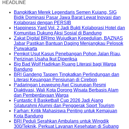
HEADLINE
Bangkitkan Merek Legendaris Semen Kujang, SIG
Bidik Dominasi Pasar Jawa Barat Lewat Inovasi dan
Kolaborasi dengan PERSIB
Happiness Yard Vol. 2 Jadi Bukti Kolaborasi Hotel dan
Komunitas Dukung Aksi Sosial di Bandung
Zakat Digital BRImo Wujudkan Kepedulian, BAZNAS
Jabar Pastikan Bantuan Daging Menjangkau Pelosok
Purwakarta
Pemkot Usut Kasus Penebangan Pohon Jalan Riau,
Perizinan Usaha Ikut Diperiksa
Big Bad Wolf Hadirkan Ruang Literasi bagi Warga
Bandung
BRI Gandeng Taspen Tingkatkan Perlindungan dan
Literasi Keuangan Pensiunan di Cirebon
Padaringan Leuweung Awi Cisurupan Resmi
Diaktivasi, Wali Kota Dorong Wisata Berbasis Alam
dan Pemberdayaan Warga
Funtastic 8 Basketball Cup 2026 Jadi Ajang
Silaturahmi Alumni dan Penggerak Sport Tourism
Farhan: Kritik Mahasiswa Penting untuk Kemajuan
Kota Bandung
BRI Peduli Serahkan Ambulans untuk Wingdik
300/Teknik, Perkuat Layanan Kesehatan di Subang