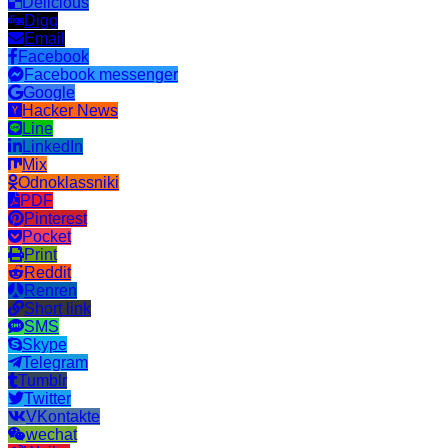
Delicious
Digg
Email
Facebook
Facebook messenger
Google
Hacker News
Line
LinkedIn
Mix
Odnoklassniki
PDF
Pinterest
Pocket
Print
Reddit
Renren
Short link
SMS
Skype
Telegram
Tumblr
Twitter
VKontakte
wechat