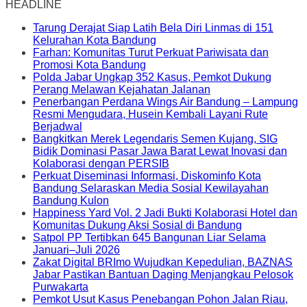
HEADLINE
Tarung Derajat Siap Latih Bela Diri Linmas di 151
Kelurahan Kota Bandung
Farhan: Komunitas Turut Perkuat Pariwisata dan
Promosi Kota Bandung
Polda Jabar Ungkap 352 Kasus, Pemkot Dukung
Perang Melawan Kejahatan Jalanan
Penerbangan Perdana Wings Air Bandung – Lampung
Resmi Mengudara, Husein Kembali Layani Rute
Berjadwal
Bangkitkan Merek Legendaris Semen Kujang, SIG
Bidik Dominasi Pasar Jawa Barat Lewat Inovasi dan
Kolaborasi dengan PERSIB
Perkuat Diseminasi Informasi, Diskominfo Kota
Bandung Selaraskan Media Sosial Kewilayahan
Bandung Kulon
Happiness Yard Vol. 2 Jadi Bukti Kolaborasi Hotel dan
Komunitas Dukung Aksi Sosial di Bandung
Satpol PP Tertibkan 645 Bangunan Liar Selama
Januari–Juli 2026
Zakat Digital BRImo Wujudkan Kepedulian, BAZNAS
Jabar Pastikan Bantuan Daging Menjangkau Pelosok
Purwakarta
Pemkot Usut Kasus Penebangan Pohon Jalan Riau,