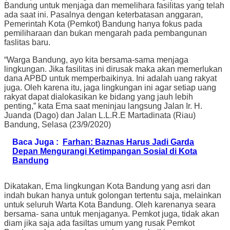
Bandung untuk menjaga dan memelihara fasilitas yang telah
ada saat ini. Pasalnya dengan keterbatasan anggaran,
Pemerintah Kota (Pemkot) Bandung hanya fokus pada
pemiliharaan dan bukan mengarah pada pembangunan
faslitas baru.
“Warga Bandung, ayo kita bersama-sama menjaga
lingkungan. Jika fasilitas ini dirusak maka akan memerlukan
dana APBD untuk memperbaikinya. Ini adalah uang rakyat
juga. Oleh karena itu, jaga lingkungan ini agar setiap uang
rakyat dapat dialokasikan ke bidang yang jauh lebih
penting,” kata Ema saat meninjau langsung Jalan Ir. H.
Juanda (Dago) dan Jalan L.L.R.E Martadinata (Riau)
Bandung, Selasa (23/9/2020)
Baca Juga :
Farhan: Baznas Harus Jadi Garda
Depan Mengurangi Ketimpangan Sosial di Kota
Bandung
Dikatakan, Ema lingkungan Kota Bandung yang asri dan
indah bukan hanya untuk golongan tertentu saja, melainkan
untuk seluruh Warta Kota Bandung. Oleh karenanya seara
bersama- sana untuk menjaganya. Pemkot juga, tidak akan
diam jika saja ada fasiltas umum yang rusak Pemkot