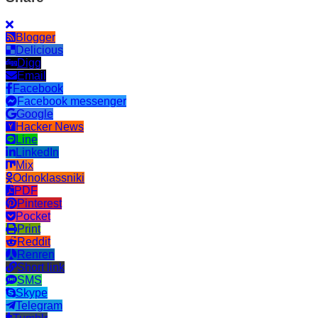
Blogger
Delicious
Digg
Email
Facebook
Facebook messenger
Google
Hacker News
Line
LinkedIn
Mix
Odnoklassniki
PDF
Pinterest
Pocket
Print
Reddit
Renren
Short link
SMS
Skype
Telegram