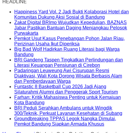
HEADLINE
Happiness Yard Vol. 2 Jadi Bukti Kolaborasi Hotel dan
Komunitas Dukung Aksi Sosial di Bandung
Zakat Digital BRImo Wujudkan Kepedulian, BAZNAS
Jabar Pastikan Bantuan Daging Menjangkau Pelosok
Purwakarta
Pemkot Usut Kasus Penebangan Pohon Jalan Riau,
Perizinan Usaha Ikut Diperiksa
Big Bad Wolf Hadirkan Ruang Literasi bagi Warga
Bandung
BRI Gandeng Taspen Tingkatkan Perlindungan dan
Literasi Keuangan Pensiunan di Cirebon
Padaringan Leuweung Awi Cisurupan Resmi
Diaktivasi, Wali Kota Dorong Wisata Berbasis Alam
dan Pemberdayaan Warga
Funtastic 8 Basketball Cup 2026 Jadi Ajang
Silaturahmi Alumni dan Penggerak Sport Tourism
Farhan: Kritik Mahasiswa Penting untuk Kemajuan
Kota Bandung
BRI Peduli Serahkan Ambulans untuk Wingdik
300/Teknik, Perkuat Layanan Kesehatan di Subang
Groundbreaking TPPAS Legok Nangka Dimulai,
Pemkot Bandung Siapkan Armada Khusus