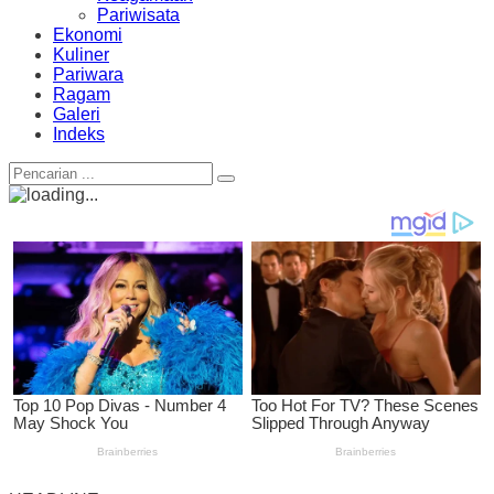
Pariwisata
Ekonomi
Kuliner
Pariwara
Ragam
Galeri
Indeks