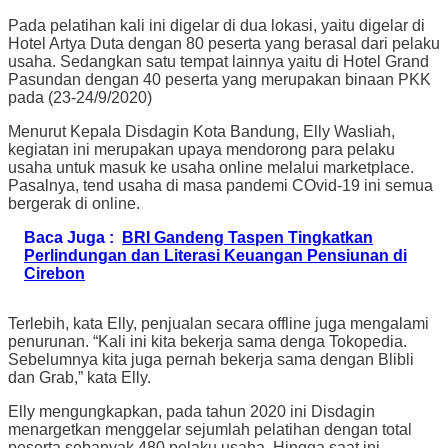
Pada pelatihan kali ini digelar di dua lokasi, yaitu digelar di
Hotel Artya Duta dengan 80 peserta yang berasal dari pelaku
usaha. Sedangkan satu tempat lainnya yaitu di Hotel Grand
Pasundan dengan 40 peserta yang merupakan binaan PKK
pada (23-24/9/2020)
Menurut Kepala Disdagin Kota Bandung, Elly Wasliah,
kegiatan ini merupakan upaya mendorong para pelaku
usaha untuk masuk ke usaha online melalui marketplace.
Pasalnya, tend usaha di masa pandemi COvid-19 ini semua
bergerak di online.
Baca Juga :
BRI Gandeng Taspen Tingkatkan
Perlindungan dan Literasi Keuangan Pensiunan di
Cirebon
Terlebih, kata Elly, penjualan secara offline juga mengalami
penurunan. “Kali ini kita bekerja sama denga Tokopedia.
Sebelumnya kita juga pernah bekerja sama dengan Blibli
dan Grab,” kata Elly.
Elly mengungkapkan, pada tahun 2020 ini Disdagin
menargetkan menggelar sejumlah pelatihan dengan total
peserta sebanyak 480 pelaku usaha. Hingga saat ini,