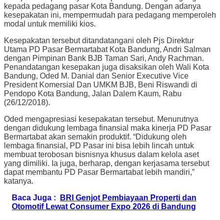
kepada pedagang pasar Kota Bandung. Dengan adanya
kesepakatan ini, mempermudah para pedagang memperoleh
modal untuk memiliki kios.
Kesepakatan tersebut ditandatangani oleh Pjs Direktur
Utama PD Pasar Bermartabat Kota Bandung, Andri Salman
dengan Pimpinan Bank BJB Taman Sari, Andy Rachman.
Penandatangan kesepakan juga disaksikan oleh Wali Kota
Bandung, Oded M. Danial dan Senior Executive Vice
President Komersial Dan UMKM BJB, Beni Riswandi di
Pendopo Kota Bandung, Jalan Dalem Kaum, Rabu
(26/12/2018).
Oded mengapresiasi kesepakatan tersebut. Menurutnya
dengan didukung lembaga finansial maka kinerja PD Pasar
Bermartabat akan semakin produktif. “Didukung oleh
lembaga finansial, PD Pasar ini bisa lebih lincah untuk
membuat terobosan bisnisnya khusus dalam kelola aset
yang dimiliki. Ia juga, berharap, dengan kerjasama tersebut
dapat membantu PD Pasar Bermartabat lebih mandiri,”
katanya.
Baca Juga :
BRI Genjot Pembiayaan Properti dan
Otomotif Lewat Consumer Expo 2026 di Bandung