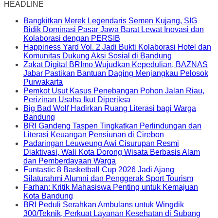
HEADLINE
Bangkitkan Merek Legendaris Semen Kujang, SIG
Bidik Dominasi Pasar Jawa Barat Lewat Inovasi dan
Kolaborasi dengan PERSIB
Happiness Yard Vol. 2 Jadi Bukti Kolaborasi Hotel dan
Komunitas Dukung Aksi Sosial di Bandung
Zakat Digital BRImo Wujudkan Kepedulian, BAZNAS
Jabar Pastikan Bantuan Daging Menjangkau Pelosok
Purwakarta
Pemkot Usut Kasus Penebangan Pohon Jalan Riau,
Perizinan Usaha Ikut Diperiksa
Big Bad Wolf Hadirkan Ruang Literasi bagi Warga
Bandung
BRI Gandeng Taspen Tingkatkan Perlindungan dan
Literasi Keuangan Pensiunan di Cirebon
Padaringan Leuweung Awi Cisurupan Resmi
Diaktivasi, Wali Kota Dorong Wisata Berbasis Alam
dan Pemberdayaan Warga
Funtastic 8 Basketball Cup 2026 Jadi Ajang
Silaturahmi Alumni dan Penggerak Sport Tourism
Farhan: Kritik Mahasiswa Penting untuk Kemajuan
Kota Bandung
BRI Peduli Serahkan Ambulans untuk Wingdik
300/Teknik, Perkuat Layanan Kesehatan di Subang