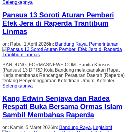
Selengkapnya
Pansus 13 Soroti Aturan Pemberi
Efek Jera di Raperda Trantibum
Linmas
on:
Rabu, 1 April 2026
In:
Bandung Raya
,
Pemerintahan
BANDUNG, FORMASNEWS.COM- Panitia Khusus
(Pansus) 13 DPRD Kota Bandung melaksanakan Rapat
Kerja membahas Rancangan Peraturan Daerah (Raperda)
tentang Penyelenggaraan Ketertiban Umum, Ketenter...
Selengkapnya
Kang Edwin Senjaya dan Radea
Respati Buka Bersama Ormas Islam
Sambil Membahas Raperda
on:
Kamis, 5 Maret 2026
In:
Bandung Raya
,
Legislatif