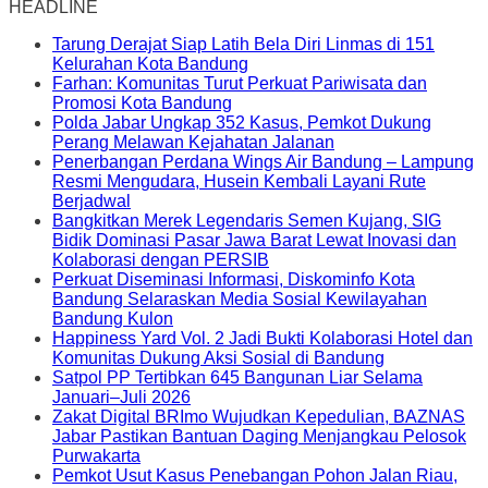
HEADLINE
Tarung Derajat Siap Latih Bela Diri Linmas di 151
Kelurahan Kota Bandung
Farhan: Komunitas Turut Perkuat Pariwisata dan
Promosi Kota Bandung
Polda Jabar Ungkap 352 Kasus, Pemkot Dukung
Perang Melawan Kejahatan Jalanan
Penerbangan Perdana Wings Air Bandung – Lampung
Resmi Mengudara, Husein Kembali Layani Rute
Berjadwal
Bangkitkan Merek Legendaris Semen Kujang, SIG
Bidik Dominasi Pasar Jawa Barat Lewat Inovasi dan
Kolaborasi dengan PERSIB
Perkuat Diseminasi Informasi, Diskominfo Kota
Bandung Selaraskan Media Sosial Kewilayahan
Bandung Kulon
Happiness Yard Vol. 2 Jadi Bukti Kolaborasi Hotel dan
Komunitas Dukung Aksi Sosial di Bandung
Satpol PP Tertibkan 645 Bangunan Liar Selama
Januari–Juli 2026
Zakat Digital BRImo Wujudkan Kepedulian, BAZNAS
Jabar Pastikan Bantuan Daging Menjangkau Pelosok
Purwakarta
Pemkot Usut Kasus Penebangan Pohon Jalan Riau,