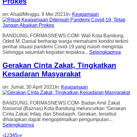
Prokes
on:
Ahad/Minggu, 9 Mei 2021
In:
Keagamaan
BANDUNG, FORMASNEWS.COM- Wali Kota Bandung,
Oded M. Danial berharap warga memahami kondisi terkini
perihal situasi pandemi Covid-19 yang masih mengintai.
Sehingga sejumlah kegiatan terpaksa...
Selengkapnya
Gerakan Cinta Zakat, Tingkatkan
Kesadaran Masyarakat
on:
Jumat, 30 April 2021
In:
Keagamaan
BANDUNG, FORMASNEWS.COM- Badan Amil Zakat
Nasional (Baznas) Kota Bandung meluncurkan “Gerakan
Cinta Zakat, Infaq, dan Shodaqoh. Gerakan, tersebut
diharapkan dapat mengoptimalkan pengumpulan...
Selengkapnya
‹
1
2
3
4
5
›
»