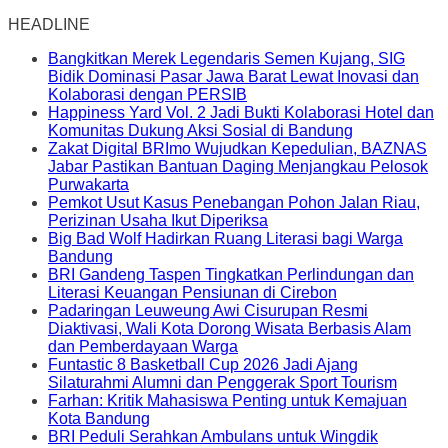
HEADLINE
Bangkitkan Merek Legendaris Semen Kujang, SIG
Bidik Dominasi Pasar Jawa Barat Lewat Inovasi dan
Kolaborasi dengan PERSIB
Happiness Yard Vol. 2 Jadi Bukti Kolaborasi Hotel dan
Komunitas Dukung Aksi Sosial di Bandung
Zakat Digital BRImo Wujudkan Kepedulian, BAZNAS
Jabar Pastikan Bantuan Daging Menjangkau Pelosok
Purwakarta
Pemkot Usut Kasus Penebangan Pohon Jalan Riau,
Perizinan Usaha Ikut Diperiksa
Big Bad Wolf Hadirkan Ruang Literasi bagi Warga
Bandung
BRI Gandeng Taspen Tingkatkan Perlindungan dan
Literasi Keuangan Pensiunan di Cirebon
Padaringan Leuweung Awi Cisurupan Resmi
Diaktivasi, Wali Kota Dorong Wisata Berbasis Alam
dan Pemberdayaan Warga
Funtastic 8 Basketball Cup 2026 Jadi Ajang
Silaturahmi Alumni dan Penggerak Sport Tourism
Farhan: Kritik Mahasiswa Penting untuk Kemajuan
Kota Bandung
BRI Peduli Serahkan Ambulans untuk Wingdik