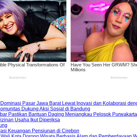
 Dominasi Pasar Jawa Barat Lewat Inovasi dan Kolaborasi d
 Komunitas Dukung Aksi Sosial di Bandung
bar Pastikan Bantuan Daging Menjangkau Pelosok Purwakarta
zinan Usaha Ikut Diperiksa
dung
rasi Keuangan Pensiunan di Cirebon
, Wali Kota Dorong Wisata Berbasis Alam dan Pemberdayaan 