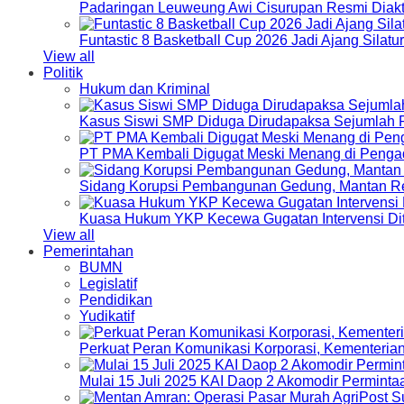
Padaringan Leuweung Awi Cisurupan Resmi Diakt
Funtastic 8 Basketball Cup 2026 Jadi Ajang Silat
View all
Politik
Hukum dan Kriminal
Kasus Siswi SMP Diduga Dirudapaksa Sejumlah P
PT PMA Kembali Digugat Meski Menang di Pengad
Sidang Korupsi Pembangunan Gedung, Mantan Re
Kuasa Hukum YKP Kecewa Gugatan Intervensi Di
View all
Pemerintahan
BUMN
Legislatif
Pendidikan
Yudikatif
Perkuat Peran Komunikasi Korporasi, Kementeri
Mulai 15 Juli 2025 KAI Daop 2 Akomodir Perminta