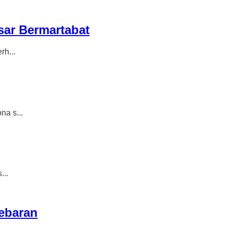
sar Bermartabat
h...
a s...
..
ebaran