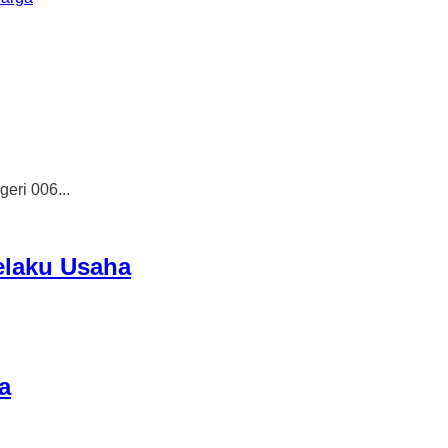
ri 006...
elaku Usaha
a