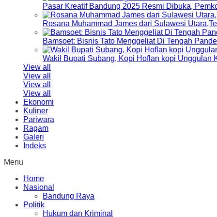
Pasar Kreatif Bandung 2025 Resmi Dibuka, Pemk
Rosana Muhammad James dari Sulawesi Utara,Terp
Bamsoet: Bisnis Tato Menggeliat Di Tengah Pand
Wakil Bupati Subang, Kopi Hoflan kopi Unggulan
View all
View all
View all
View all
Ekonomi
Kuliner
Pariwara
Ragam
Galeri
Indeks
Menu
Home
Nasional
Bandung Raya
Politik
Hukum dan Kriminal