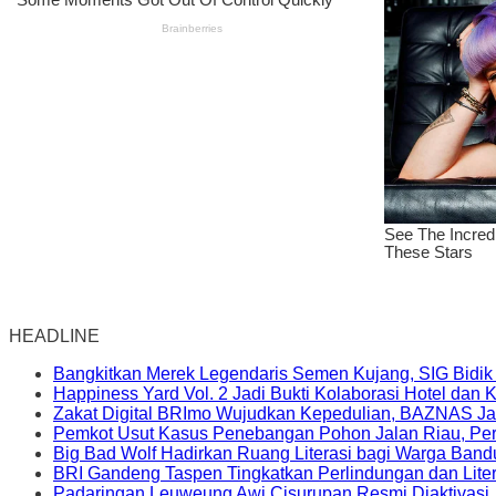
HEADLINE
Bangkitkan Merek Legendaris Semen Kujang, SIG Bidik
Happiness Yard Vol. 2 Jadi Bukti Kolaborasi Hotel dan
Zakat Digital BRImo Wujudkan Kepedulian, BAZNAS Ja
Pemkot Usut Kasus Penebangan Pohon Jalan Riau, Peri
Big Bad Wolf Hadirkan Ruang Literasi bagi Warga Ban
BRI Gandeng Taspen Tingkatkan Perlindungan dan Lite
Padaringan Leuweung Awi Cisurupan Resmi Diaktivasi