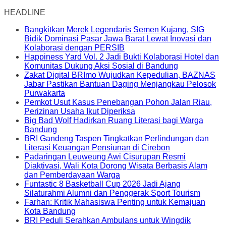
HEADLINE
Bangkitkan Merek Legendaris Semen Kujang, SIG
Bidik Dominasi Pasar Jawa Barat Lewat Inovasi dan
Kolaborasi dengan PERSIB
Happiness Yard Vol. 2 Jadi Bukti Kolaborasi Hotel dan
Komunitas Dukung Aksi Sosial di Bandung
Zakat Digital BRImo Wujudkan Kepedulian, BAZNAS
Jabar Pastikan Bantuan Daging Menjangkau Pelosok
Purwakarta
Pemkot Usut Kasus Penebangan Pohon Jalan Riau,
Perizinan Usaha Ikut Diperiksa
Big Bad Wolf Hadirkan Ruang Literasi bagi Warga
Bandung
BRI Gandeng Taspen Tingkatkan Perlindungan dan
Literasi Keuangan Pensiunan di Cirebon
Padaringan Leuweung Awi Cisurupan Resmi
Diaktivasi, Wali Kota Dorong Wisata Berbasis Alam
dan Pemberdayaan Warga
Funtastic 8 Basketball Cup 2026 Jadi Ajang
Silaturahmi Alumni dan Penggerak Sport Tourism
Farhan: Kritik Mahasiswa Penting untuk Kemajuan
Kota Bandung
BRI Peduli Serahkan Ambulans untuk Wingdik