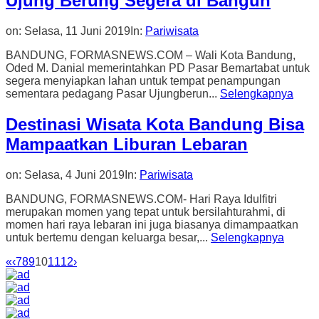
Ujung Berung Segera di Bangun
on:
Selasa, 11 Juni 2019
In:
Pariwisata
BANDUNG, FORMASNEWS.COM – Wali Kota Bandung,
Oded M. Danial memerintahkan PD Pasar Bemartabat untuk
segera menyiapkan lahan untuk tempat penampungan
sementara pedagang Pasar Ujungberun...
Selengkapnya
Destinasi Wisata Kota Bandung Bisa
Mampaatkan Liburan Lebaran
on:
Selasa, 4 Juni 2019
In:
Pariwisata
BANDUNG, FORMASNEWS.COM- Hari Raya Idulfitri
merupakan momen yang tepat untuk bersilahturahmi, di
momen hari raya lebaran ini juga biasanya dimampaatkan
untuk bertemu dengan keluarga besar,...
Selengkapnya
«
‹
7
8
9
10
11
12
›