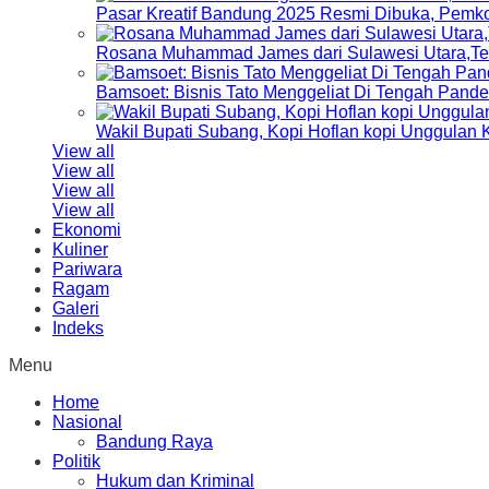
Pasar Kreatif Bandung 2025 Resmi Dibuka, Pemk
Rosana Muhammad James dari Sulawesi Utara,Terp
Bamsoet: Bisnis Tato Menggeliat Di Tengah Pand
Wakil Bupati Subang, Kopi Hoflan kopi Unggulan
View all
View all
View all
View all
Ekonomi
Kuliner
Pariwara
Ragam
Galeri
Indeks
Menu
Home
Nasional
Bandung Raya
Politik
Hukum dan Kriminal