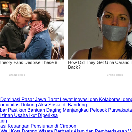
 Dominasi Pasar Jawa Barat Lewat Inovasi dan Kolaborasi d
 Komunitas Dukung Aksi Sosial di Bandung
bar Pastikan Bantuan Daging Menjangkau Pelosok Purwakarta
zinan Usaha Ikut Diperiksa
dung
rasi Keuangan Pensiunan di Cirebon
, Wali Kota Dorong Wisata Berbasis Alam dan Pemberdayaan 