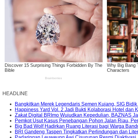
HEADLINE
Bangkitkan Merek Legendaris Semen Kujang, SIG Bidik
Happiness Yard Vol. 2 Jadi Bukti Kolaborasi Hotel dan
Zakat Digital BRImo Wujudkan Kepedulian, BAZNAS Ja
Pemkot Usut Kasus Penebangan Pohon Jalan Riau, Peri
Big Bad Wolf Hadirkan Ruang Literasi bagi Warga Ban
BRI Gandeng Taspen Tingkatkan Perlindungan dan Lite
Padaringan Leuweung Awi Cisurupan Resmi Diaktivasi