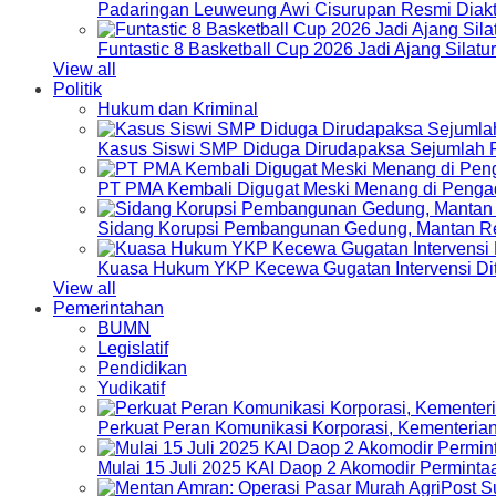
Padaringan Leuweung Awi Cisurupan Resmi Diakt
Funtastic 8 Basketball Cup 2026 Jadi Ajang Silat
View all
Politik
Hukum dan Kriminal
Kasus Siswi SMP Diduga Dirudapaksa Sejumlah P
PT PMA Kembali Digugat Meski Menang di Pengad
Sidang Korupsi Pembangunan Gedung, Mantan Re
Kuasa Hukum YKP Kecewa Gugatan Intervensi Di
View all
Pemerintahan
BUMN
Legislatif
Pendidikan
Yudikatif
Perkuat Peran Komunikasi Korporasi, Kementeri
Mulai 15 Juli 2025 KAI Daop 2 Akomodir Perminta