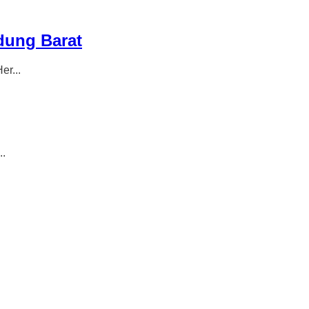
ndung Barat
r...
..