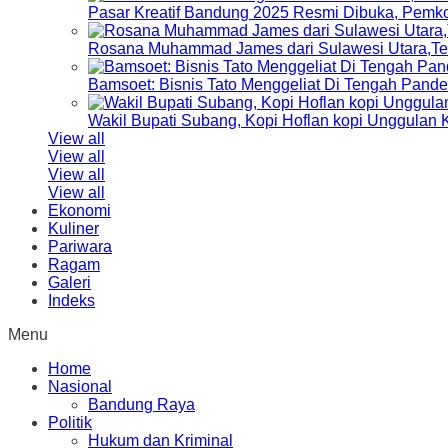
Pasar Kreatif Bandung 2025 Resmi Dibuka, Pemk
Rosana Muhammad James dari Sulawesi Utara,Terp
Bamsoet: Bisnis Tato Menggeliat Di Tengah Pand
Wakil Bupati Subang, Kopi Hoflan kopi Unggulan
View all
View all
View all
View all
Ekonomi
Kuliner
Pariwara
Ragam
Galeri
Indeks
Menu
Home
Nasional
Bandung Raya
Politik
Hukum dan Kriminal