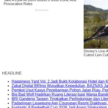
HEADLINE
Happiness Yard Vol. 2 Jadi Bukti Kolaborasi Hotel dan
Zakat Digital BRImo Wujudkan Kepedulian, BAZNAS Ja
Pemkot Usut Kasus Penebangan Pohon Jalan Riau, Peri
Big Bad Wolf Hadirkan Ruang Literasi bagi Warga Ban
BRI Gandeng Taspen Tingkatkan Perlindungan dan Lite
Padaringan Leuweung Awi Cisurupan Resmi Diaktivasi
Funtastic 8 Basketball Cup 2026 Jadi Ajang Silaturahm