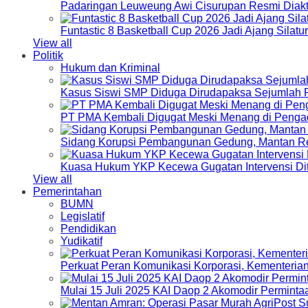
Padaringan Leuweung Awi Cisurupan Resmi Diakt
Funtastic 8 Basketball Cup 2026 Jadi Ajang Silat
View all
Politik
Hukum dan Kriminal
Kasus Siswi SMP Diduga Dirudapaksa Sejumlah P
PT PMA Kembali Digugat Meski Menang di Pengad
Sidang Korupsi Pembangunan Gedung, Mantan Re
Kuasa Hukum YKP Kecewa Gugatan Intervensi Di
View all
Pemerintahan
BUMN
Legislatif
Pendidikan
Yudikatif
Perkuat Peran Komunikasi Korporasi, Kementeri
Mulai 15 Juli 2025 KAI Daop 2 Akomodir Perminta