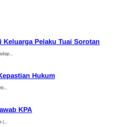
 Keluarga Pelaku Tuai Sorotan
dap...
 Kepastian Hukum
b...
Jawab KPA
(...