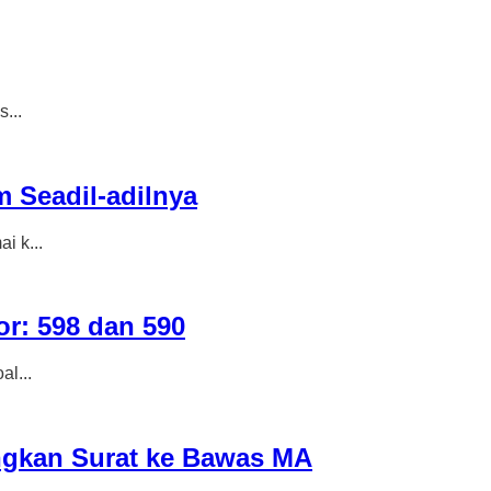
...
 Seadil-adilnya
 k...
r: 598 dan 590
l...
ngkan Surat ke Bawas MA