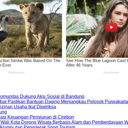
 Komunitas Dukung Aksi Sosial di Bandung
bar Pastikan Bantuan Daging Menjangkau Pelosok Purwakarta
zinan Usaha Ikut Diperiksa
dung
rasi Keuangan Pensiunan di Cirebon
, Wali Kota Dorong Wisata Berbasis Alam dan Pemberdayaan 
i Alumni dan Penggerak Sport Tourism