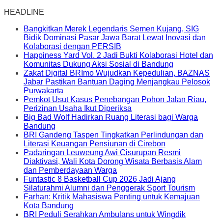
HEADLINE
Bangkitkan Merek Legendaris Semen Kujang, SIG
Bidik Dominasi Pasar Jawa Barat Lewat Inovasi dan
Kolaborasi dengan PERSIB
Happiness Yard Vol. 2 Jadi Bukti Kolaborasi Hotel dan
Komunitas Dukung Aksi Sosial di Bandung
Zakat Digital BRImo Wujudkan Kepedulian, BAZNAS
Jabar Pastikan Bantuan Daging Menjangkau Pelosok
Purwakarta
Pemkot Usut Kasus Penebangan Pohon Jalan Riau,
Perizinan Usaha Ikut Diperiksa
Big Bad Wolf Hadirkan Ruang Literasi bagi Warga
Bandung
BRI Gandeng Taspen Tingkatkan Perlindungan dan
Literasi Keuangan Pensiunan di Cirebon
Padaringan Leuweung Awi Cisurupan Resmi
Diaktivasi, Wali Kota Dorong Wisata Berbasis Alam
dan Pemberdayaan Warga
Funtastic 8 Basketball Cup 2026 Jadi Ajang
Silaturahmi Alumni dan Penggerak Sport Tourism
Farhan: Kritik Mahasiswa Penting untuk Kemajuan
Kota Bandung
BRI Peduli Serahkan Ambulans untuk Wingdik