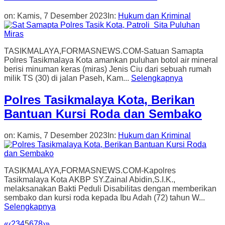
on:
Kamis, 7 Desember 2023
In:
Hukum dan Kriminal
TASIKMALAYA,FORMASNEWS.COM-Satuan Samapta
Polres Tasikmalaya Kota amankan puluhan botol air mineral
berisi minuman keras (miras) Jenis Ciu dari sebuah rumah
milik TS (30) di jalan Paseh, Kam...
Selengkapnya
Polres Tasikmalaya Kota, Berikan
Bantuan Kursi Roda dan Sembako
on:
Kamis, 7 Desember 2023
In:
Hukum dan Kriminal
TASIKMALAYA,FORMASNEWS.COM-Kapolres
Tasikmalaya Kota AKBP SY.Zainal Abidin,S.I.K.,
melaksanakan Bakti Peduli Disabilitas dengan memberikan
sembako dan kursi roda kepada Ibu Adah (72) tahun W...
Selengkapnya
«
‹
2
3
4
5
6
7
8
›
»