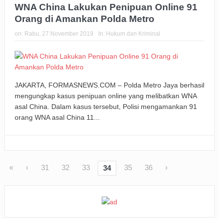
WNA China Lakukan Penipuan Online 91
Orang di Amankan Polda Metro
on:
Rabu, 27 November 2019
In:
Hukum dan Kriminal
JAKARTA, FORMASNEWS.COM – Polda Metro Jaya berhasil
mengungkap kasus penipuan online yang melibatkan WNA
asal China. Dalam kasus tersebut, Polisi mengamankan 91
orang WNA asal China 11...
«
‹
31
32
33
35
36
›
34