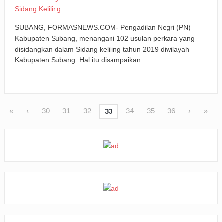
SUBANG, FORMASNEWS.COM- Pengadilan Negri (PN)
Kabupaten Subang, menangani 102 usulan perkara yang
disidangkan dalam Sidang keliling tahun 2019 diwilayah
Kabupaten Subang. Hal itu disampaikan...
«
‹
30
31
32
34
35
36
›
»
33