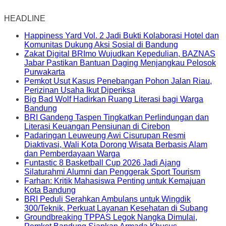
HEADLINE
Happiness Yard Vol. 2 Jadi Bukti Kolaborasi Hotel dan
Komunitas Dukung Aksi Sosial di Bandung
Zakat Digital BRImo Wujudkan Kepedulian, BAZNAS
Jabar Pastikan Bantuan Daging Menjangkau Pelosok
Purwakarta
Pemkot Usut Kasus Penebangan Pohon Jalan Riau,
Perizinan Usaha Ikut Diperiksa
Big Bad Wolf Hadirkan Ruang Literasi bagi Warga
Bandung
BRI Gandeng Taspen Tingkatkan Perlindungan dan
Literasi Keuangan Pensiunan di Cirebon
Padaringan Leuweung Awi Cisurupan Resmi
Diaktivasi, Wali Kota Dorong Wisata Berbasis Alam
dan Pemberdayaan Warga
Funtastic 8 Basketball Cup 2026 Jadi Ajang
Silaturahmi Alumni dan Penggerak Sport Tourism
Farhan: Kritik Mahasiswa Penting untuk Kemajuan
Kota Bandung
BRI Peduli Serahkan Ambulans untuk Wingdik
300/Teknik, Perkuat Layanan Kesehatan di Subang
Groundbreaking TPPAS Legok Nangka Dimulai,