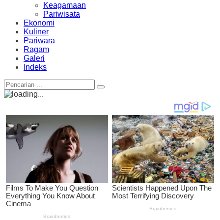
Keagamaan
Pariwisata
Ekonomi
Kuliner
Pariwara
Ragam
Galeri
Indeks