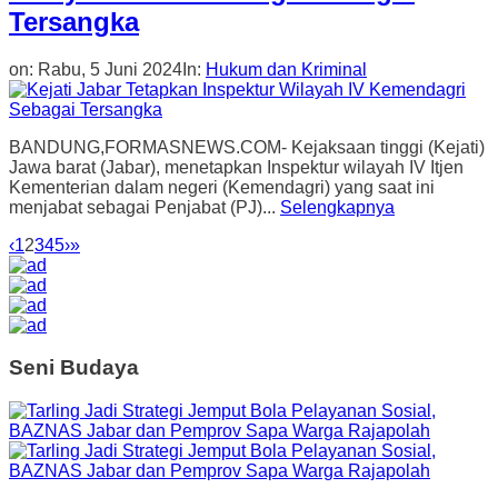
Tersangka
on:
Rabu, 5 Juni 2024
In:
Hukum dan Kriminal
BANDUNG,FORMASNEWS.COM- Kejaksaan tinggi (Kejati)
Jawa barat (Jabar), menetapkan Inspektur wilayah IV Itjen
Kementerian dalam negeri (Kemendagri) yang saat ini
menjabat sebagai Penjabat (PJ)...
Selengkapnya
‹
1
2
3
4
5
›
»
Seni Budaya