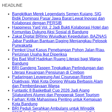
HEADLINE
Bangkitkan Merek Legendaris Semen Kujang, SIG
Bidik Dominasi Pasar Jawa Barat Lewat Inovasi dan
Kolaborasi dengan PERSIB
Happiness Yard Vol. 2 Jadi Bukti Kolaborasi Hotel dan
Komunitas Dukung Aksi Sosial di Bandung
Zakat Digital BRImo Wujudkan Kepedulian, BAZNAS
Jabar Pastikan Bantuan Daging Menjangkau Pelosok
Purwakarta
Pemkot Usut Kasus Penebangan Pohon Jalan Riau,
Perizinan Usaha Ikut Diperiksa
Big Bad Wolf Hadirkan Ruang Literasi bagi Warga
Bandung
BRI Gandeng Taspen Tingkatkan Perlindungan dan
Literasi Keuangan Pensiunan di Cirebon
Padaringan Leuweung Awi Cisurupan Resmi
Diaktivasi, Wali Kota Dorong Wisata Berbasis Alam
dan Pemberdayaan Warga
Funtastic 8 Basketball Cup 2026 Jadi Ajang
Silaturahmi Alumni dan Penggerak Sport Tourism
Farhan: Kritik Mahasiswa Penting untuk Kemajuan
Kota Bandung
BRI Peduli Serahkan Ambulans untuk Wingdik