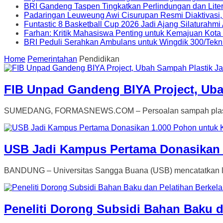
BRI Gandeng Taspen Tingkatkan Perlindungan dan Lite
Padaringan Leuweung Awi Cisurupan Resmi Diaktivasi
Funtastic 8 Basketball Cup 2026 Jadi Ajang Silaturahm
Farhan: Kritik Mahasiswa Penting untuk Kemajuan Kot
BRI Peduli Serahkan Ambulans untuk Wingdik 300/Tekn
Home
Pemerintahan
Pendidikan
FIB Unpad Gandeng BIYA Project, Uba
SUMEDANG, FORMASNEWS.COM – Persoalan sampah plastik ya
USB Jadi Kampus Pertama Donasikan 
BANDUNG – Universitas Sangga Buana (USB) mencatatkan la
Peneliti Dorong Subsidi Bahan Baku d