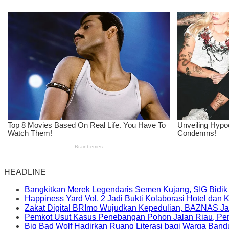
HEADLINE
Bangkitkan Merek Legendaris Semen Kujang, SIG Bidik
Happiness Yard Vol. 2 Jadi Bukti Kolaborasi Hotel dan
Zakat Digital BRImo Wujudkan Kepedulian, BAZNAS Ja
Pemkot Usut Kasus Penebangan Pohon Jalan Riau, Peri
Big Bad Wolf Hadirkan Ruang Literasi bagi Warga Ban