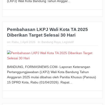
(LKPJ) Wali Kota Bandung Tahun Anggar...
Keuangan Pensiunan di Cirebon
Padaringan Leuweung Awi Cisurupan Resmi Diaktivasi,
Wali Kota Dorong Wisata Berbasis Alam dan Pemberdayaan
Pembahasan LKPJ Wali Kota TA 2025
Diberikan Target Selesai 30 Hari
Warga
on:
Rabu, 1 April 2026
In:
Bandung Raya
,
Legislatif
Funtastic 8 Basketball Cup 2026 Jadi Ajang Silaturahmi
Alumni dan Penggerak Sport Tourism
Farhan: Kritik Mahasiswa Penting untuk Kemajuan Kota
BANDUNG, FORMASNEWS.COM- Laporan Keterangan
Bandung
Pertanggungjawaban (LKPJ) Wali Kota Bandung Tahun
Anggaran 2025 mulai dibahas oleh Panitia Khusus (Pansus)
BRI Peduli Serahkan Ambulans untuk Wingdik 300/Teknik,
15 DPRD Kota, Rabu (01/04/2026). Rapat...
Perkuat Layanan Kesehatan di Subang