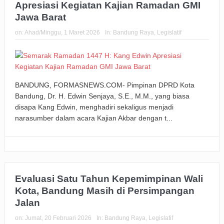
Apresiasi Kegiatan Kajian Ramadan GMI
Jawa Barat
on:
Ahad/Minggu, 1 Maret 2026
In:
Bandung Raya
,
Legislatif
BANDUNG, FORMASNEWS.COM- Pimpinan DPRD Kota
Bandung, Dr. H. Edwin Senjaya, S.E., M.M., yang biasa
disapa Kang Edwin, menghadiri sekaligus menjadi
narasumber dalam acara Kajian Akbar dengan t...
Evaluasi Satu Tahun Kepemimpinan Wali
Kota, Bandung Masih di Persimpangan
Jalan
on:
Jumat, 20 Februari 2026
In:
Bandung Raya
,
Legislatif