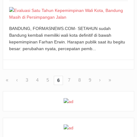
BANDUNG, FORMASNEWS.COM- SETAHUN sudah
Bandung kembali memiliki wali kota definitif di bawah
kepemimpinan Farhan Erwin. Harapan publik saat itu begitu
besar: perubahan nyata, percepatan pemb...
«
‹
3
4
5
7
8
9
›
»
6