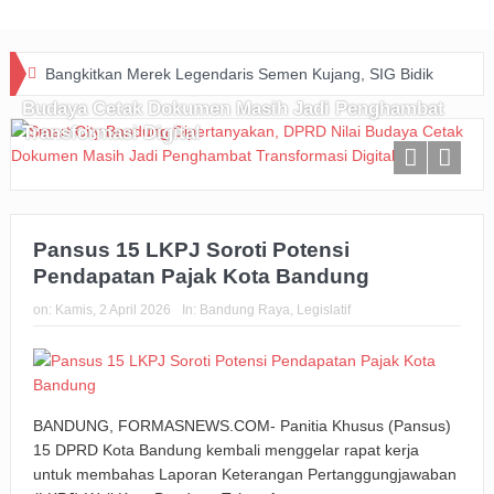
Bangkitkan Merek Legendaris Semen Kujang, SIG Bidik
Smart City Bandung Dipertanyakan, DPRD Nilai
Budaya Cetak Dokumen Masih Jadi Penghambat
Dominasi Pasar Jawa Barat Lewat Inovasi dan Kolaborasi
Transformasi Digital
dengan PERSIB
Happiness Yard Vol. 2 Jadi Bukti Kolaborasi Hotel dan
Komunitas Dukung Aksi Sosial di Bandung
Pansus 15 LKPJ Soroti Potensi
Pendapatan Pajak Kota Bandung
Zakat Digital BRImo Wujudkan Kepedulian, BAZNAS Jabar
on:
Kamis, 2 April 2026
In:
Bandung Raya
,
Legislatif
Pastikan Bantuan Daging Menjangkau Pelosok Purwakarta
Pemkot Usut Kasus Penebangan Pohon Jalan Riau,
Perizinan Usaha Ikut Diperiksa
BANDUNG, FORMASNEWS.COM- Panitia Khusus (Pansus)
15 DPRD Kota Bandung kembali menggelar rapat kerja
Big Bad Wolf Hadirkan Ruang Literasi bagi Warga Bandung
untuk membahas Laporan Keterangan Pertanggungjawaban
BRI Gandeng Taspen Tingkatkan Perlindungan dan Literasi