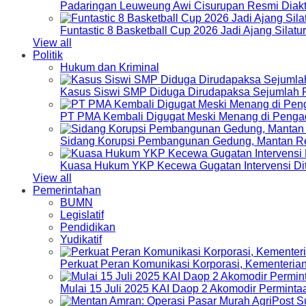
Padaringan Leuweung Awi Cisurupan Resmi Diakt
Funtastic 8 Basketball Cup 2026 Jadi Ajang Silat
View all
Politik
Hukum dan Kriminal
Kasus Siswi SMP Diduga Dirudapaksa Sejumlah P
PT PMA Kembali Digugat Meski Menang di Pengad
Sidang Korupsi Pembangunan Gedung, Mantan Re
Kuasa Hukum YKP Kecewa Gugatan Intervensi Di
View all
Pemerintahan
BUMN
Legislatif
Pendidikan
Yudikatif
Perkuat Peran Komunikasi Korporasi, Kementeri
Mulai 15 Juli 2025 KAI Daop 2 Akomodir Perminta