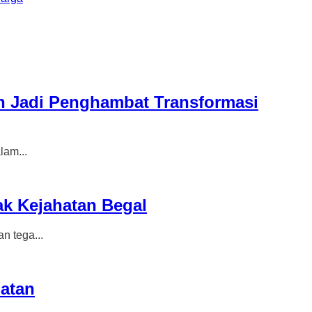
h Jadi Penghambat Transformasi
am...
k Kejahatan Begal
 tega...
atan