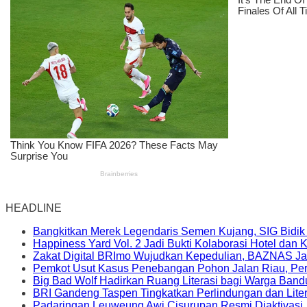
HEADLINE
Bangkitkan Merek Legendaris Semen Kujang, SIG Bidik
Happiness Yard Vol. 2 Jadi Bukti Kolaborasi Hotel dan
Zakat Digital BRImo Wujudkan Kepedulian, BAZNAS Ja
Pemkot Usut Kasus Penebangan Pohon Jalan Riau, Peri
Big Bad Wolf Hadirkan Ruang Literasi bagi Warga Ban
BRI Gandeng Taspen Tingkatkan Perlindungan dan Lite
Padaringan Leuweung Awi Cisurupan Resmi Diaktivasi