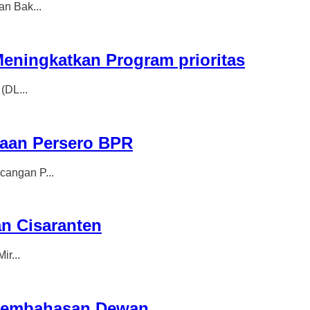
n Bak...
ningkatkan Program prioritas
DL...
aan Persero BPR
angan P...
n Cisaranten
r...
 Pembahasan Dewan