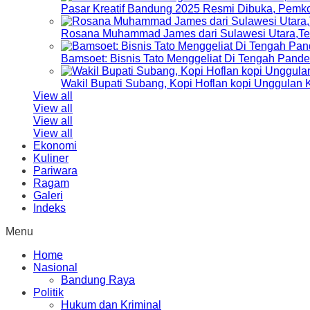
Pasar Kreatif Bandung 2025 Resmi Dibuka, Pemk
Rosana Muhammad James dari Sulawesi Utara,Terp
Bamsoet: Bisnis Tato Menggeliat Di Tengah Pand
Wakil Bupati Subang, Kopi Hoflan kopi Unggulan
View all
View all
View all
View all
Ekonomi
Kuliner
Pariwara
Ragam
Galeri
Indeks
Menu
Home
Nasional
Bandung Raya
Politik
Hukum dan Kriminal