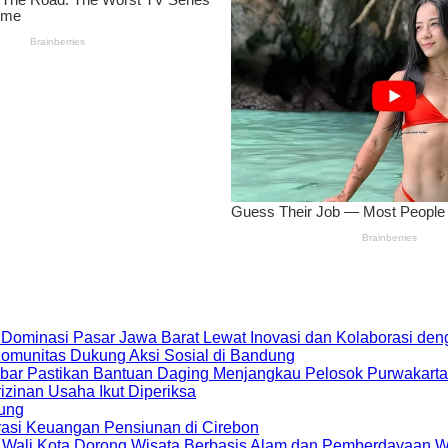
 Dominasi Pasar Jawa Barat Lewat Inovasi dan Kolaborasi d
 Komunitas Dukung Aksi Sosial di Bandung
bar Pastikan Bantuan Daging Menjangkau Pelosok Purwakarta
zinan Usaha Ikut Diperiksa
dung
rasi Keuangan Pensiunan di Cirebon
, Wali Kota Dorong Wisata Berbasis Alam dan Pemberdayaan 