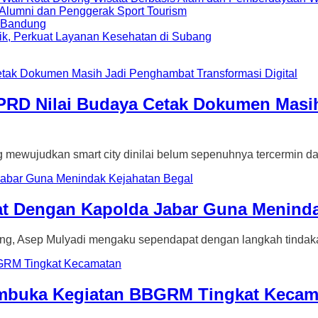
i Alumni dan Penggerak Sport Tourism
a Bandung
ik, Perkuat Layanan Kesehatan di Subang
DPRD Nilai Budaya Cetak Dokumen Masi
udkan smart city dinilai belum sepenuhnya tercermin dal
 Dengan Kapolda Jabar Guna Meninda
ep Mulyadi mengaku sependapat dengan langkah tindakan
mbuka Kegiatan BBGRM Tingkat Kecam