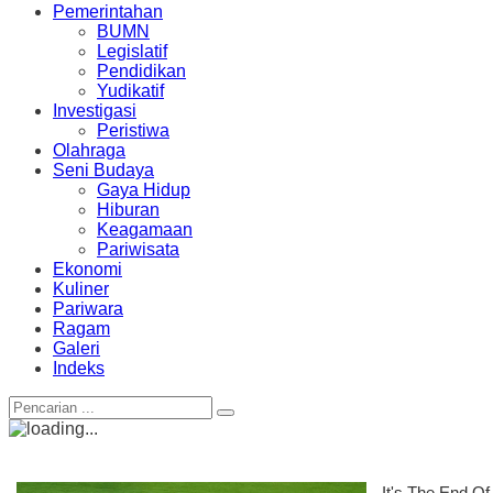
Pemerintahan
BUMN
Legislatif
Pendidikan
Yudikatif
Investigasi
Peristiwa
Olahraga
Seni Budaya
Gaya Hidup
Hiburan
Keagamaan
Pariwisata
Ekonomi
Kuliner
Pariwara
Ragam
Galeri
Indeks