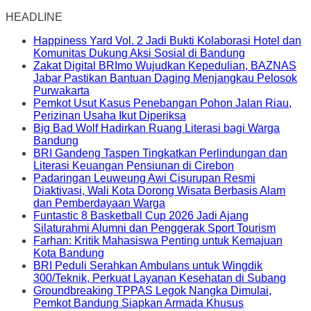
HEADLINE
Happiness Yard Vol. 2 Jadi Bukti Kolaborasi Hotel dan
Komunitas Dukung Aksi Sosial di Bandung
Zakat Digital BRImo Wujudkan Kepedulian, BAZNAS
Jabar Pastikan Bantuan Daging Menjangkau Pelosok
Purwakarta
Pemkot Usut Kasus Penebangan Pohon Jalan Riau,
Perizinan Usaha Ikut Diperiksa
Big Bad Wolf Hadirkan Ruang Literasi bagi Warga
Bandung
BRI Gandeng Taspen Tingkatkan Perlindungan dan
Literasi Keuangan Pensiunan di Cirebon
Padaringan Leuweung Awi Cisurupan Resmi
Diaktivasi, Wali Kota Dorong Wisata Berbasis Alam
dan Pemberdayaan Warga
Funtastic 8 Basketball Cup 2026 Jadi Ajang
Silaturahmi Alumni dan Penggerak Sport Tourism
Farhan: Kritik Mahasiswa Penting untuk Kemajuan
Kota Bandung
BRI Peduli Serahkan Ambulans untuk Wingdik
300/Teknik, Perkuat Layanan Kesehatan di Subang
Groundbreaking TPPAS Legok Nangka Dimulai,
Pemkot Bandung Siapkan Armada Khusus