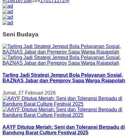
«
‹
166
167
168
169
170
171
172
›
»
Seni Budaya
Tarling Jadi Strategi Jemput Bola Pelayanan Sosial,
BAZNAS Jabar dan Pemprov Sapa Warga Rajapolah
Jumat, 27 Februari 2026
AAYF Ditutup Meriah: Seni dan Toleransi Berpadu di
Bandung Barat Culture Festival 2025