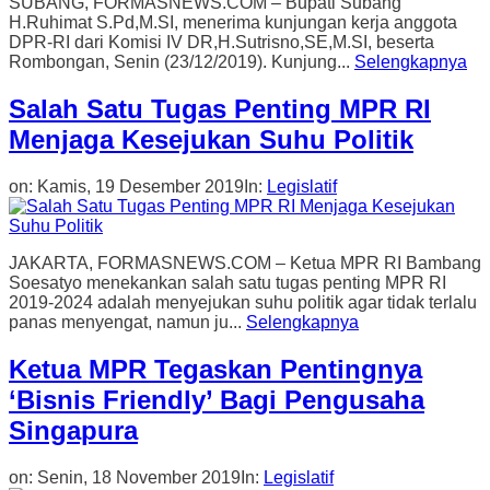
SUBANG, FORMASNEWS.COM – Bupati Subang
H.Ruhimat S.Pd,M.SI, menerima kunjungan kerja anggota
DPR-RI dari Komisi IV DR,H.Sutrisno,SE,M.SI, beserta
Rombongan, Senin (23/12/2019). Kunjung...
Selengkapnya
Salah Satu Tugas Penting MPR RI
Menjaga Kesejukan Suhu Politik
on:
Kamis, 19 Desember 2019
In:
Legislatif
JAKARTA, FORMASNEWS.COM – Ketua MPR RI Bambang
Soesatyo menekankan salah satu tugas penting MPR RI
2019-2024 adalah menyejukan suhu politik agar tidak terlalu
panas menyengat, namun ju...
Selengkapnya
Ketua MPR Tegaskan Pentingnya
‘Bisnis Friendly’ Bagi Pengusaha
Singapura
on:
Senin, 18 November 2019
In:
Legislatif