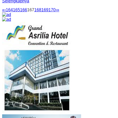
Selengkapnya
«
‹
164
165
166
167
168
169
170
›
»