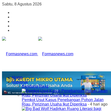
Sabtu, 8 Agustus 2026
Home
Nasional
Bandung Raya
Pemkot Usut Kasus Penebangan Pohon Jalan
Riau, Perizinan Usaha Ikut Diperiksa
- 4 hari ago