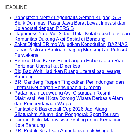
HEADLINE
Bangkitkan Merek Legendaris Semen Kujang, SIG
Bidik Dominasi Pasar Jawa Barat Lewat Inovasi dan
Kolaborasi dengan PERSIB
Happiness Yard Vol. 2 Jadi Bukti Kolaborasi Hotel dan
Komunitas Dukung Aksi Sosial di Bandung
Zakat Digital BRImo Wujudkan Kepedulian, BAZNAS
Jabar Pastikan Bantuan Daging Menjangkau Pelosok
Purwakarta
Pemkot Usut Kasus Penebangan Pohon Jalan Riau,
Perizinan Usaha Ikut Diperiksa
Big Bad Wolf Hadirkan Ruang Literasi bagi Warga
Bandung
BRI Gandeng Taspen Tingkatkan Perlindungan dan
Literasi Keuangan Pensiunan di Cirebon
Padaringan Leuweung Awi Cisurupan Resmi
Diaktivasi, Wali Kota Dorong Wisata Berbasis Alam
dan Pemberdayaan Warga
Funtastic 8 Basketball Cup 2026 Jadi Ajang
Silaturahmi Alumni dan Penggerak Sport Tourism
Farhan: Kritik Mahasiswa Penting untuk Kemajuan
Kota Bandung
BRI Peduli Serahkan Ambulans untuk Wingdik