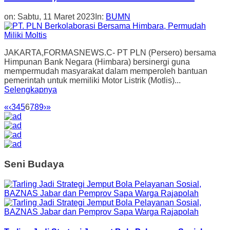
on:
Sabtu, 11 Maret 2023
In:
BUMN
JAKARTA,FORMASNEWS.C- PT PLN (Persero) bersama
Himpunan Bank Negara (Himbara) bersinergi guna
mempermudah masyarakat dalam memperoleh bantuan
pemerintah untuk memiliki Motor Listrik (Motlis)...
Selengkapnya
«
‹
3
4
5
6
7
8
9
›
»
Seni Budaya