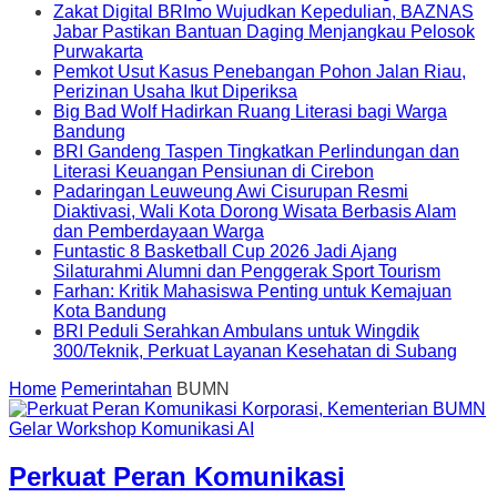
Zakat Digital BRImo Wujudkan Kepedulian, BAZNAS
Jabar Pastikan Bantuan Daging Menjangkau Pelosok
Purwakarta
Pemkot Usut Kasus Penebangan Pohon Jalan Riau,
Perizinan Usaha Ikut Diperiksa
Big Bad Wolf Hadirkan Ruang Literasi bagi Warga
Bandung
BRI Gandeng Taspen Tingkatkan Perlindungan dan
Literasi Keuangan Pensiunan di Cirebon
Padaringan Leuweung Awi Cisurupan Resmi
Diaktivasi, Wali Kota Dorong Wisata Berbasis Alam
dan Pemberdayaan Warga
Funtastic 8 Basketball Cup 2026 Jadi Ajang
Silaturahmi Alumni dan Penggerak Sport Tourism
Farhan: Kritik Mahasiswa Penting untuk Kemajuan
Kota Bandung
BRI Peduli Serahkan Ambulans untuk Wingdik
300/Teknik, Perkuat Layanan Kesehatan di Subang
Home
Pemerintahan
BUMN
Perkuat Peran Komunikasi