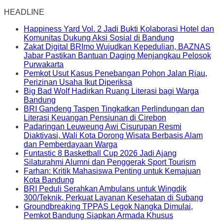
HEADLINE
Happiness Yard Vol. 2 Jadi Bukti Kolaborasi Hotel dan
Komunitas Dukung Aksi Sosial di Bandung
Zakat Digital BRImo Wujudkan Kepedulian, BAZNAS
Jabar Pastikan Bantuan Daging Menjangkau Pelosok
Purwakarta
Pemkot Usut Kasus Penebangan Pohon Jalan Riau,
Perizinan Usaha Ikut Diperiksa
Big Bad Wolf Hadirkan Ruang Literasi bagi Warga
Bandung
BRI Gandeng Taspen Tingkatkan Perlindungan dan
Literasi Keuangan Pensiunan di Cirebon
Padaringan Leuweung Awi Cisurupan Resmi
Diaktivasi, Wali Kota Dorong Wisata Berbasis Alam
dan Pemberdayaan Warga
Funtastic 8 Basketball Cup 2026 Jadi Ajang
Silaturahmi Alumni dan Penggerak Sport Tourism
Farhan: Kritik Mahasiswa Penting untuk Kemajuan
Kota Bandung
BRI Peduli Serahkan Ambulans untuk Wingdik
300/Teknik, Perkuat Layanan Kesehatan di Subang
Groundbreaking TPPAS Legok Nangka Dimulai,
Pemkot Bandung Siapkan Armada Khusus