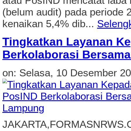
atau PosIND mencatat laba 
(belum audit) pada periode
kenaikan 5,4% dib...
Seleng
Tingkatkan Layanan K
Berkolaborasi Bersam
on:
Selasa, 10 Desember 2
JAKARTA,FORMASNRWS.COM