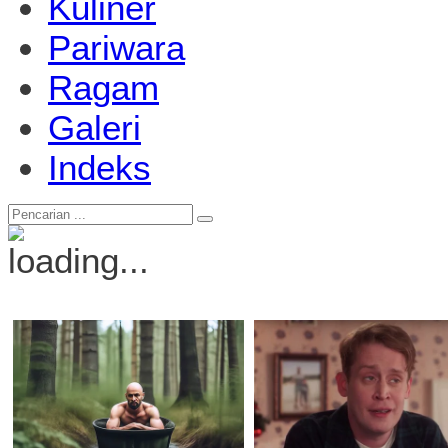
Kuliner
Pariwara
Ragam
Galeri
Indeks