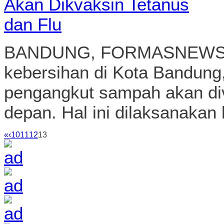
depan. Hal ini dilaksanakan 
«
‹
10
11
12
13
Seni Budaya