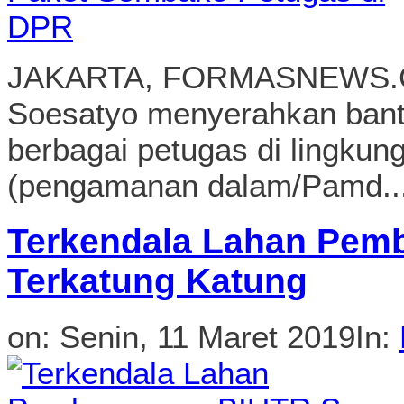
(pengamanan dalam/Pamd..
Terkendala Lahan Pem
Terkatung Katung
on:
Senin, 11 Maret 2019
In:
BANDUNG, FORMASNEWS.CO
Jajat Sudrajat menyatakan,
Urban Toll Road (BIUTR), s