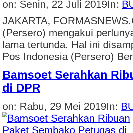
Bamsoet Serahkan Rib
di DPR
on:
Rabu, 29 Mei 2019
In:
B
JAKARTA, FORMASNEWS.C
Soesatyo menyerahkan bant
berbagai petugas di lingkun