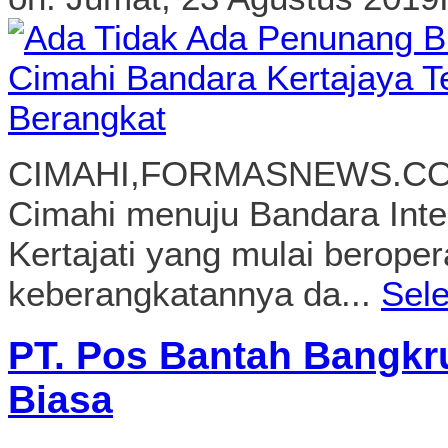
Cimahi menuju Bandara Inte
Kertajati yang mulai beroper
keberangkatannya da...
Sel
PT. Pos Bantah Bangkru
Biasa
on:
Senin, 22 Juli 2019
In:
B
JAKARTA, FORMASNEWS.CO
(Persero) mengakui perluny
lama tertunda. Hal ini disa
Pos Indonesia (Persero) Be