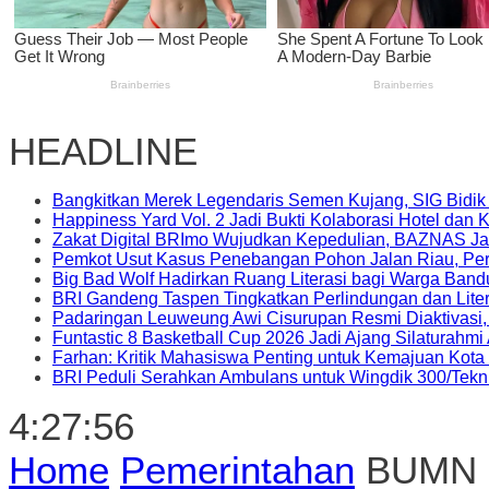
HEADLINE
Bangkitkan Merek Legendaris Semen Kujang, SIG Bidik
Happiness Yard Vol. 2 Jadi Bukti Kolaborasi Hotel dan
Zakat Digital BRImo Wujudkan Kepedulian, BAZNAS Ja
Pemkot Usut Kasus Penebangan Pohon Jalan Riau, Peri
Big Bad Wolf Hadirkan Ruang Literasi bagi Warga Ban
BRI Gandeng Taspen Tingkatkan Perlindungan dan Lite
Padaringan Leuweung Awi Cisurupan Resmi Diaktivasi
Funtastic 8 Basketball Cup 2026 Jadi Ajang Silaturahm
Farhan: Kritik Mahasiswa Penting untuk Kemajuan Kot
BRI Peduli Serahkan Ambulans untuk Wingdik 300/Tekn
4:27:57
Home
Pemerintahan
BUMN