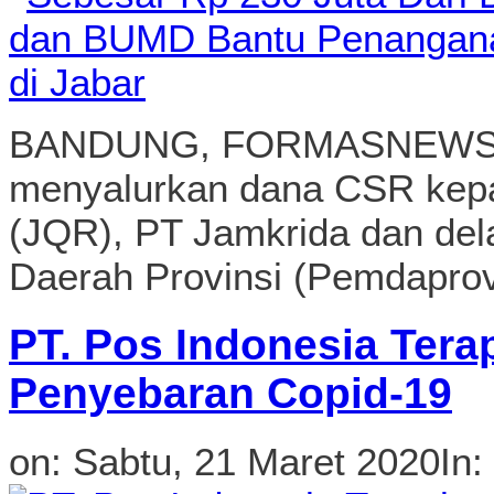
(JQR), PT Jamkrida dan del
Daerah Provinsi (Pemdaprov)
PT. Pos Indonesia Tera
Penyebaran Copid-19
on:
Sabtu, 21 Maret 2020
In:
BANDUNG,FORMASNEWS.CO
(Persero) menerapkan seran