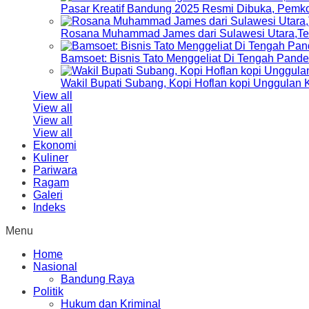
Pasar Kreatif Bandung 2025 Resmi Dibuka, Pemk
Rosana Muhammad James dari Sulawesi Utara,Terp
Bamsoet: Bisnis Tato Menggeliat Di Tengah Pand
Wakil Bupati Subang, Kopi Hoflan kopi Unggulan
View all
View all
View all
View all
Ekonomi
Kuliner
Pariwara
Ragam
Galeri
Indeks
Menu
Home
Nasional
Bandung Raya
Politik
Hukum dan Kriminal