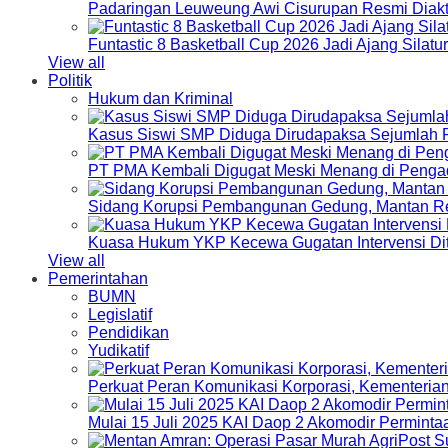
Padaringan Leuweung Awi Cisurupan Resmi Diakt
Funtastic 8 Basketball Cup 2026 Jadi Ajang Silat
View all
Politik
Hukum dan Kriminal
Kasus Siswi SMP Diduga Dirudapaksa Sejumlah P
PT PMA Kembali Digugat Meski Menang di Pengad
Sidang Korupsi Pembangunan Gedung, Mantan Re
Kuasa Hukum YKP Kecewa Gugatan Intervensi Di
View all
Pemerintahan
BUMN
Legislatif
Pendidikan
Yudikatif
Perkuat Peran Komunikasi Korporasi, Kementeri
Mulai 15 Juli 2025 KAI Daop 2 Akomodir Perminta