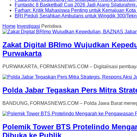
Funtastic 8 Basketball Cup 2026 Jadi Ajang Silaturahm
Farhan: Kritik Mahasiswa Penting untuk Kemajuan Kot
BRI Peduli Serahkan Ambulans untuk Wingdik 300/Tekn
Home
Investigasi
Peristiwa
Zakat Digital BRImo Wujudkan Keped
Purwakarta
PURWAKARTA, FORMASNEWS.COM – Digitalisasi pembayaran z
Polda Jabar Tegaskan Pers Mitra Stra
BANDUNG, FORMASNEWS.COM – Polda Jawa Barat menegaska
Polemik Tower BTS Protelindo Menga
Dibuka ke Publik