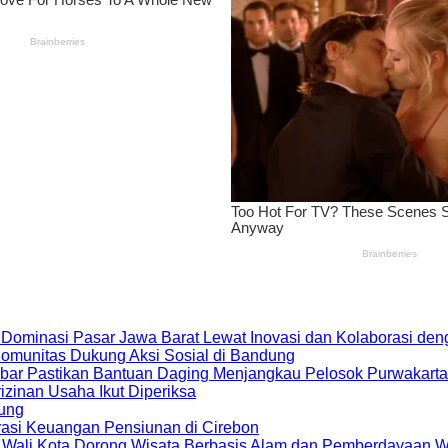
 Dominasi Pasar Jawa Barat Lewat Inovasi dan Kolaborasi d
 Komunitas Dukung Aksi Sosial di Bandung
bar Pastikan Bantuan Daging Menjangkau Pelosok Purwakarta
zinan Usaha Ikut Diperiksa
dung
rasi Keuangan Pensiunan di Cirebon
, Wali Kota Dorong Wisata Berbasis Alam dan Pemberdayaan 