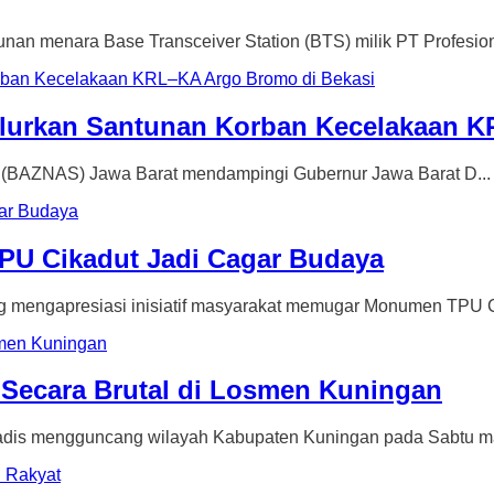
nara Base Transceiver Station (BTS) milik PT Profesiona
urkan Santunan Korban Kecelakaan K
AZNAS) Jawa Barat mendampingi Gubernur Jawa Barat D...
U Cikadut Jadi Cagar Budaya
gapresiasi inisiatif masyarakat memugar Monumen TPU Ci
k Secara Brutal di Losmen Kuningan
mengguncang wilayah Kabupaten Kuningan pada Sabtu mal