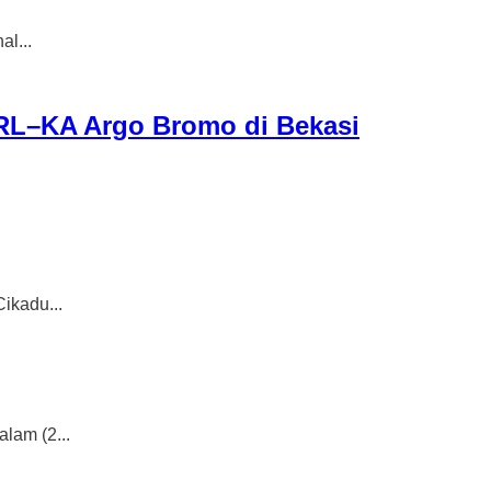
l...
RL–KA Argo Bromo di Bekasi
kadu...
am (2...