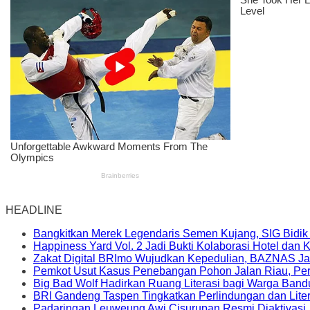
HEADLINE
Bangkitkan Merek Legendaris Semen Kujang, SIG Bidik
Happiness Yard Vol. 2 Jadi Bukti Kolaborasi Hotel dan
Zakat Digital BRImo Wujudkan Kepedulian, BAZNAS Ja
Pemkot Usut Kasus Penebangan Pohon Jalan Riau, Peri
Big Bad Wolf Hadirkan Ruang Literasi bagi Warga Ban
BRI Gandeng Taspen Tingkatkan Perlindungan dan Lite
Padaringan Leuweung Awi Cisurupan Resmi Diaktivasi