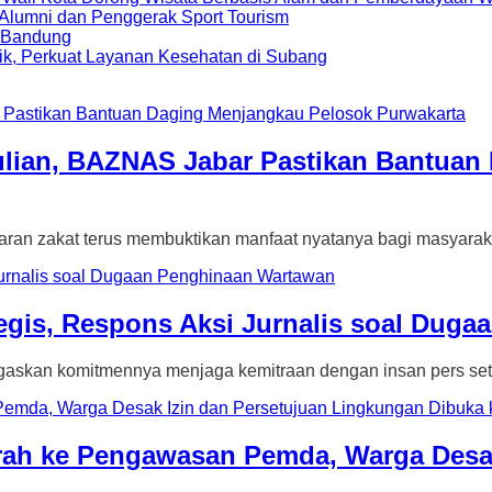
i Alumni dan Penggerak Sport Tourism
a Bandung
ik, Perkuat Layanan Kesehatan di Subang
ulian, BAZNAS Jabar Pastikan Bantuan
akat terus membuktikan manfaat nyatanya bagi masyarakat
tegis, Respons Aksi Jurnalis soal Dug
n komitmennya menjaga kemitraan dengan insan pers sete
rah ke Pengawasan Pemda, Warga Desak