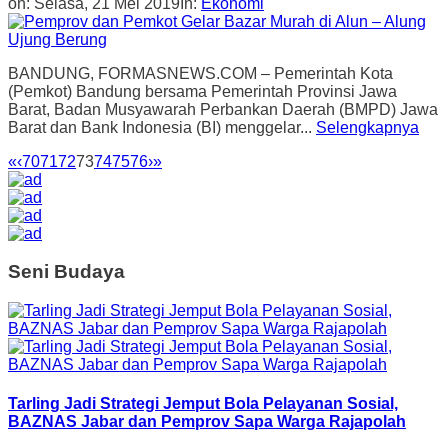
on:
Selasa, 21 Mei 2019
In:
Ekonomi
BANDUNG, FORMASNEWS.COM – Pemerintah Kota
(Pemkot) Bandung bersama Pemerintah Provinsi Jawa
Barat, Badan Musyawarah Perbankan Daerah (BMPD) Jawa
Barat dan Bank Indonesia (BI) menggelar...
Selengkapnya
«
‹
70
71
72
73
74
75
76
›
»
Seni Budaya
Tarling Jadi Strategi Jemput Bola Pelayanan Sosial,
BAZNAS Jabar dan Pemprov Sapa Warga Rajapolah