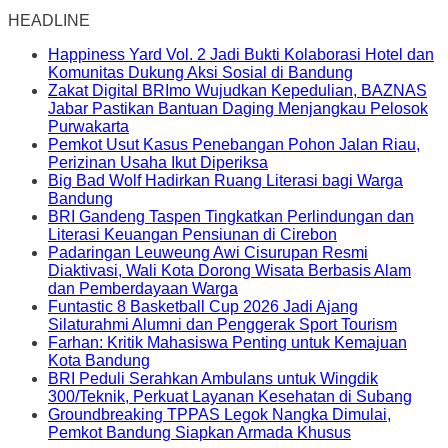
HEADLINE
Happiness Yard Vol. 2 Jadi Bukti Kolaborasi Hotel dan
Komunitas Dukung Aksi Sosial di Bandung
Zakat Digital BRImo Wujudkan Kepedulian, BAZNAS
Jabar Pastikan Bantuan Daging Menjangkau Pelosok
Purwakarta
Pemkot Usut Kasus Penebangan Pohon Jalan Riau,
Perizinan Usaha Ikut Diperiksa
Big Bad Wolf Hadirkan Ruang Literasi bagi Warga
Bandung
BRI Gandeng Taspen Tingkatkan Perlindungan dan
Literasi Keuangan Pensiunan di Cirebon
Padaringan Leuweung Awi Cisurupan Resmi
Diaktivasi, Wali Kota Dorong Wisata Berbasis Alam
dan Pemberdayaan Warga
Funtastic 8 Basketball Cup 2026 Jadi Ajang
Silaturahmi Alumni dan Penggerak Sport Tourism
Farhan: Kritik Mahasiswa Penting untuk Kemajuan
Kota Bandung
BRI Peduli Serahkan Ambulans untuk Wingdik
300/Teknik, Perkuat Layanan Kesehatan di Subang
Groundbreaking TPPAS Legok Nangka Dimulai,
Pemkot Bandung Siapkan Armada Khusus