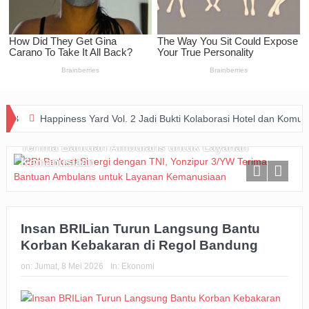
Happiness Yard Vol. 2 Jadi Bukti Kolaborasi Hotel dan Komunitas Duk
BRI Perkuat Sinergi dengan TNI, Yonzipur 3/YW
Terima Bantuan Ambulans untuk Layanan
Kemanusiaan
Insan BRILian Turun Langsung Bantu
Korban Kebakaran di Regol Bandung
on:
Jumat, 8 Mei 2026
In:
Ekonomi