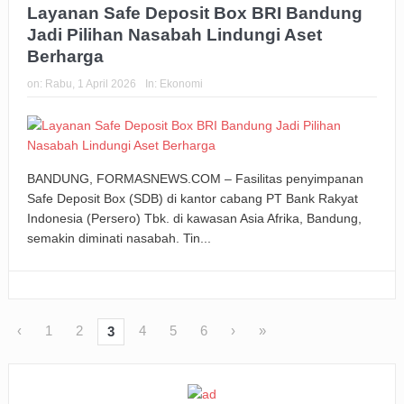
Layanan Safe Deposit Box BRI Bandung
Jadi Pilihan Nasabah Lindungi Aset
Berharga
on:
Rabu, 1 April 2026
In:
Ekonomi
BANDUNG, FORMASNEWS.COM – Fasilitas penyimpanan
Safe Deposit Box (SDB) di kantor cabang PT Bank Rakyat
Indonesia (Persero) Tbk. di kawasan Asia Afrika, Bandung,
semakin diminati nasabah. Tin...
‹
1
2
4
5
6
›
»
3