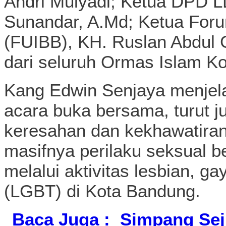
Andri Mulyadi; Ketua DPD L
Sunandar, A.Md; Ketua For
(FUIBB), KH. Ruslan Abdul G
dari seluruh Ormas Islam K
Kang Edwin Senjaya menjela
acara buka bersama, turut j
keresahan dan kekhawatira
masifnya perilaku seksual 
melalui aktivitas lesbian, ga
(LGBT) di Kota Bandung.
Baca Juga :
Simpang Seju