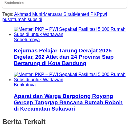
Tags:
Akhmad Munir
Maruarar Sirait
Menteri PKP
pwi
pusat
rumah subsidi
Sebelumnya
Kejurnas Pelajar Tarung Derajat 2025
Digelar, 262 Atlet dari 24 Provinsi Siap
Bertarung di Kota Bandung
Berikutnya
Aparat dan Warga Bergotong Royong
Gercep Tanggap Bencana Rumah Roboh
di Kecamatan Sukasari
Berita Terkait