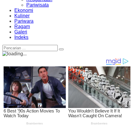
Pariwisata
Ekonomi
Kuliner
Pariwara
Ragam
Galeri
Indeks