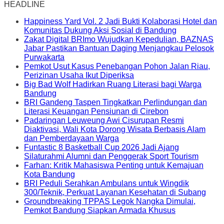
HEADLINE
Happiness Yard Vol. 2 Jadi Bukti Kolaborasi Hotel dan
Komunitas Dukung Aksi Sosial di Bandung
Zakat Digital BRImo Wujudkan Kepedulian, BAZNAS
Jabar Pastikan Bantuan Daging Menjangkau Pelosok
Purwakarta
Pemkot Usut Kasus Penebangan Pohon Jalan Riau,
Perizinan Usaha Ikut Diperiksa
Big Bad Wolf Hadirkan Ruang Literasi bagi Warga
Bandung
BRI Gandeng Taspen Tingkatkan Perlindungan dan
Literasi Keuangan Pensiunan di Cirebon
Padaringan Leuweung Awi Cisurupan Resmi
Diaktivasi, Wali Kota Dorong Wisata Berbasis Alam
dan Pemberdayaan Warga
Funtastic 8 Basketball Cup 2026 Jadi Ajang
Silaturahmi Alumni dan Penggerak Sport Tourism
Farhan: Kritik Mahasiswa Penting untuk Kemajuan
Kota Bandung
BRI Peduli Serahkan Ambulans untuk Wingdik
300/Teknik, Perkuat Layanan Kesehatan di Subang
Groundbreaking TPPAS Legok Nangka Dimulai,
Pemkot Bandung Siapkan Armada Khusus