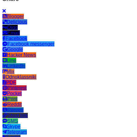
Blogger
Delicious
Digg
Email
Facebook
Facebook messenger
Google
Hacker News
Line
LinkedIn
Mix
Odnoklassniki
PDF
Pinterest
Pocket
Print
Reddit
Renren
Short link
SMS
Skype
Telegram