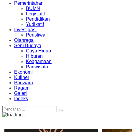
Pemerintahan
BUMN
Legislatif
Pendidikan
Yudikatif
Investigasi
Peristiwa
Olahraga
Seni Budaya
Gaya Hidup
Hiburan
Keagamaan
Pariwisata
Ekonomi
Kuliner
Pariwara
Ragam
Galeri
Indeks