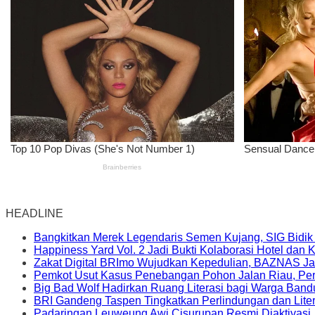
HEADLINE
Bangkitkan Merek Legendaris Semen Kujang, SIG Bidik
Happiness Yard Vol. 2 Jadi Bukti Kolaborasi Hotel dan
Zakat Digital BRImo Wujudkan Kepedulian, BAZNAS Ja
Pemkot Usut Kasus Penebangan Pohon Jalan Riau, Peri
Big Bad Wolf Hadirkan Ruang Literasi bagi Warga Ban
BRI Gandeng Taspen Tingkatkan Perlindungan dan Lite
Padaringan Leuweung Awi Cisurupan Resmi Diaktivasi