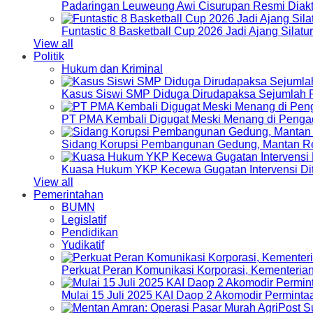
Padaringan Leuweung Awi Cisurupan Resmi Diakt
Funtastic 8 Basketball Cup 2026 Jadi Ajang Silat
View all
Politik
Hukum dan Kriminal
Kasus Siswi SMP Diduga Dirudapaksa Sejumlah P
PT PMA Kembali Digugat Meski Menang di Pengad
Sidang Korupsi Pembangunan Gedung, Mantan Re
Kuasa Hukum YKP Kecewa Gugatan Intervensi Di
View all
Pemerintahan
BUMN
Legislatif
Pendidikan
Yudikatif
Perkuat Peran Komunikasi Korporasi, Kementeri
Mulai 15 Juli 2025 KAI Daop 2 Akomodir Perminta