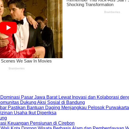
 Dominasi Pasar Jawa Barat Lewat Inovasi dan Kolaborasi d
 Komunitas Dukung Aksi Sosial di Bandung
bar Pastikan Bantuan Daging Menjangkau Pelosok Purwakarta
zinan Usaha Ikut Diperiksa
dung
rasi Keuangan Pensiunan di Cirebon
, Wali Kota Dorong Wisata Berbasis Alam dan Pemberdayaan 