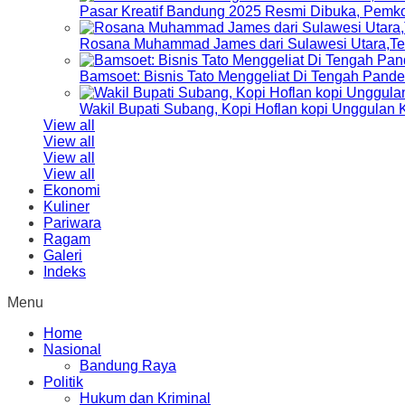
Pasar Kreatif Bandung 2025 Resmi Dibuka, Pemk
Rosana Muhammad James dari Sulawesi Utara,Terp
Bamsoet: Bisnis Tato Menggeliat Di Tengah Pand
Wakil Bupati Subang, Kopi Hoflan kopi Unggulan
View all
View all
View all
View all
Ekonomi
Kuliner
Pariwara
Ragam
Galeri
Indeks
Menu
Home
Nasional
Bandung Raya
Politik
Hukum dan Kriminal