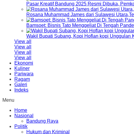
Pasar Kreatif Bandung 2025 Resmi Dibuka, Pemk
Rosana Muhammad James dari Sulawesi Utara,Terp
Bamsoet: Bisnis Tato Menggeliat Di Tengah Pand
Wakil Bupati Subang, Kopi Hoflan kopi Unggulan
View all
View all
View all
View all
Ekonomi
Kuliner
Pariwara
Ragam
Galeri
Indeks
Menu
Home
Nasional
Bandung Raya
Politik
Hukum dan Kriminal