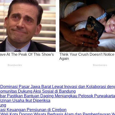
 Dominasi Pasar Jawa Barat Lewat Inovasi dan Kolaborasi d
 Komunitas Dukung Aksi Sosial di Bandung
bar Pastikan Bantuan Daging Menjangkau Pelosok Purwakarta
zinan Usaha Ikut Diperiksa
dung
rasi Keuangan Pensiunan di Cirebon
, Wali Kota Dorong Wisata Berbasis Alam dan Pemberdayaan 