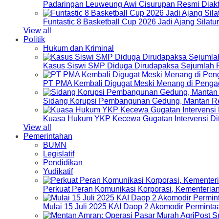
Padaringan Leuweung Awi Cisurupan Resmi Diakt
Funtastic 8 Basketball Cup 2026 Jadi Ajang Silat
View all
Politik
Hukum dan Kriminal
Kasus Siswi SMP Diduga Dirudapaksa Sejumlah P
PT PMA Kembali Digugat Meski Menang di Pengad
Sidang Korupsi Pembangunan Gedung, Mantan Re
Kuasa Hukum YKP Kecewa Gugatan Intervensi Di
View all
Pemerintahan
BUMN
Legislatif
Pendidikan
Yudikatif
Perkuat Peran Komunikasi Korporasi, Kementeri
Mulai 15 Juli 2025 KAI Daop 2 Akomodir Perminta