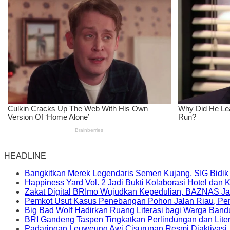
HEADLINE
Bangkitkan Merek Legendaris Semen Kujang, SIG Bidik
Happiness Yard Vol. 2 Jadi Bukti Kolaborasi Hotel dan
Zakat Digital BRImo Wujudkan Kepedulian, BAZNAS Ja
Pemkot Usut Kasus Penebangan Pohon Jalan Riau, Peri
Big Bad Wolf Hadirkan Ruang Literasi bagi Warga Ban
BRI Gandeng Taspen Tingkatkan Perlindungan dan Lite
Padaringan Leuweung Awi Cisurupan Resmi Diaktivasi