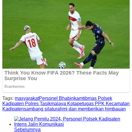
Tags:
masyarakat
Personel Bhabinkamtibmas Polsek
Kadipaten Polres Tasikmalaya Kota
petugas PPK Kecamatan
Kadipaten
sambang silaturahmi dan memberikan himbauan
Sebelumnya