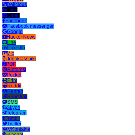
Delicious
Digg
Email
Facebook
Facebook messenger
Google
Hacker News
Line
LinkedIn
Mix
Odnoklassniki
PDF
Pinterest
Pocket
Print
Reddit
Renren
Short link
SMS
Skype
Telegram
Tumblr
Twitter
VKontakte
wechat