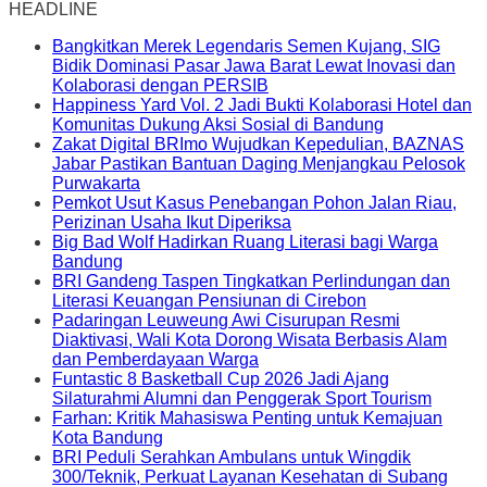
HEADLINE
Bangkitkan Merek Legendaris Semen Kujang, SIG
Bidik Dominasi Pasar Jawa Barat Lewat Inovasi dan
Kolaborasi dengan PERSIB
Happiness Yard Vol. 2 Jadi Bukti Kolaborasi Hotel dan
Komunitas Dukung Aksi Sosial di Bandung
Zakat Digital BRImo Wujudkan Kepedulian, BAZNAS
Jabar Pastikan Bantuan Daging Menjangkau Pelosok
Purwakarta
Pemkot Usut Kasus Penebangan Pohon Jalan Riau,
Perizinan Usaha Ikut Diperiksa
Big Bad Wolf Hadirkan Ruang Literasi bagi Warga
Bandung
BRI Gandeng Taspen Tingkatkan Perlindungan dan
Literasi Keuangan Pensiunan di Cirebon
Padaringan Leuweung Awi Cisurupan Resmi
Diaktivasi, Wali Kota Dorong Wisata Berbasis Alam
dan Pemberdayaan Warga
Funtastic 8 Basketball Cup 2026 Jadi Ajang
Silaturahmi Alumni dan Penggerak Sport Tourism
Farhan: Kritik Mahasiswa Penting untuk Kemajuan
Kota Bandung
BRI Peduli Serahkan Ambulans untuk Wingdik
300/Teknik, Perkuat Layanan Kesehatan di Subang