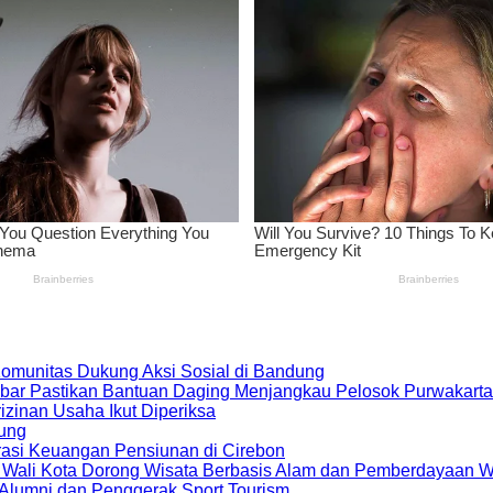
 Komunitas Dukung Aksi Sosial di Bandung
bar Pastikan Bantuan Daging Menjangkau Pelosok Purwakarta
zinan Usaha Ikut Diperiksa
dung
rasi Keuangan Pensiunan di Cirebon
, Wali Kota Dorong Wisata Berbasis Alam dan Pemberdayaan 
i Alumni dan Penggerak Sport Tourism