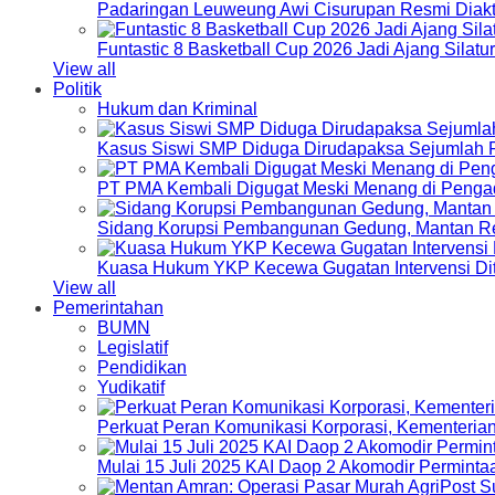
Padaringan Leuweung Awi Cisurupan Resmi Diakt
Funtastic 8 Basketball Cup 2026 Jadi Ajang Silat
View all
Politik
Hukum dan Kriminal
Kasus Siswi SMP Diduga Dirudapaksa Sejumlah P
PT PMA Kembali Digugat Meski Menang di Pengad
Sidang Korupsi Pembangunan Gedung, Mantan Re
Kuasa Hukum YKP Kecewa Gugatan Intervensi Di
View all
Pemerintahan
BUMN
Legislatif
Pendidikan
Yudikatif
Perkuat Peran Komunikasi Korporasi, Kementeri
Mulai 15 Juli 2025 KAI Daop 2 Akomodir Perminta