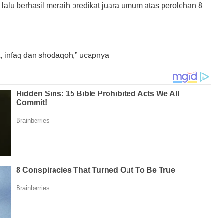
lu berhasil meraih predikat juara umum atas perolehan 8
t, infaq dan shodaqoh,” ucapnya