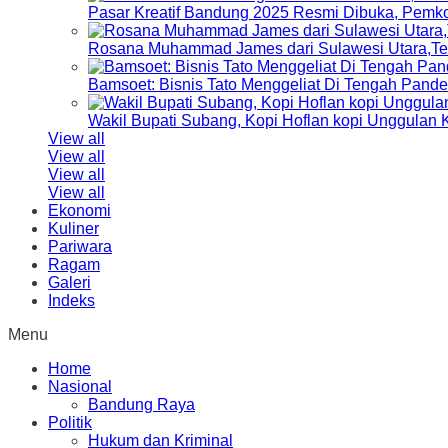
Pasar Kreatif Bandung 2025 Resmi Dibuka, Pemk
Rosana Muhammad James dari Sulawesi Utara,Terp
Bamsoet: Bisnis Tato Menggeliat Di Tengah Pand
Wakil Bupati Subang, Kopi Hoflan kopi Unggulan
View all
View all
View all
View all
Ekonomi
Kuliner
Pariwara
Ragam
Galeri
Indeks
Menu
Home
Nasional
Bandung Raya
Politik
Hukum dan Kriminal