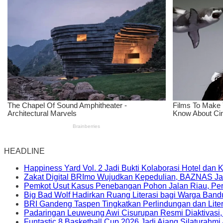
HEADLINE
Happiness Yard Vol. 2 Jadi Bukti Kolaborasi Hotel dan
Zakat Digital BRImo Wujudkan Kepedulian, BAZNAS Ja
Pemkot Usut Kasus Penebangan Pohon Jalan Riau, Peri
Big Bad Wolf Hadirkan Ruang Literasi bagi Warga Ban
BRI Gandeng Taspen Tingkatkan Perlindungan dan Lite
Padaringan Leuweung Awi Cisurupan Resmi Diaktivasi
Funtastic 8 Basketball Cup 2026 Jadi Ajang Silaturahm