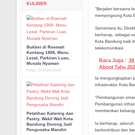
KULINER
“Berjalan bersama be
menyongsong Kota Ba
Sementara itu, Dire
berharap, sebagai s
Kota Bandung baik i
Bukber di Roemah
telekomunikasi.
Kentang 1908, Menu
Lezat, Parkiran Luas,
Baca Juga :
38
Musala Nyaman
About Tahu 202
Rabu, 19 Maret 2025
Ia mengungkapkan pe
infrastruktur Kota Ba
“Pembangunan smart c
Pembangunan infrast
memberikan kebangg
Pelatihan Katering dan
Pastry, Wakil Wali Kota
Ia berharap, seluruh
Bandung Dorong Jadi
Pengusaha Mandiri
berkontribusi dan be