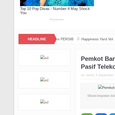
si dan Kolaborasi dengan PERSIB
HEADLINE
Happiness Yard Vol. 2 Jadi Bukt
Pemkot Ban
Pasif Telek
on:
Senin, 5 September
Situasi kegiatan d