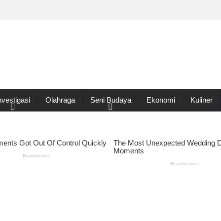
nvestigasi
Olahraga
Seni Budaya
Ekonomi
Kuliner