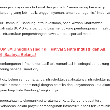
riringan proyek ini kita kawal dengan baik. Semua saling bersinergi
ndung yang lebih baik, unggul, nyaman, aman dan agamis,” imbunya
ktur Utama PT. Bandung Infra Investama, Asep Wawan Dharmawan
alah satu BUMD kota Bandung bisa mendukung pembangunan infrastru
tu infrastruktur pengembangan kawasan, transportasi maupun
 UMKM Unggulan Hadir di Festival Sentra Industri dan All
6, Saatnya Belanja!
mbangunan infrastruktur pasif telekomunikasi ini sebagai pendukung
ndung sebagai smart city.
ity belum sempurna tanpa infrastruktur, salahsatunya infrastruktur pa
ruktur tersebut bersinergi dengan estetika dan kenyamanan kota akan
aan bagi Kota Bandung,” ungkapnya.
 perusahaan telekomunikasi terutama di Kota Bandung dapat turut
rkolaborasi dalam proyek pembangunan infrastruktur pasif telekomunik