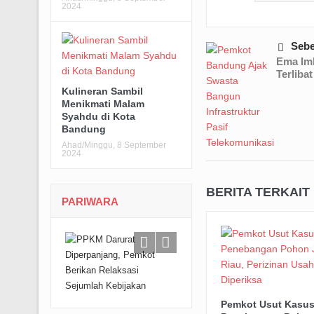
2024
Seb
Ema Im
Terliba
Kulineran Sambil
Menikmati Malam
Syahdu di Kota
Bandung
Ahad/Minggu, 8 September
2024
BERITA TERKAIT
PARIWARA
Pemkot Usut Kasu