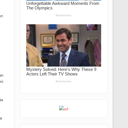
an
an
ni
ta
a