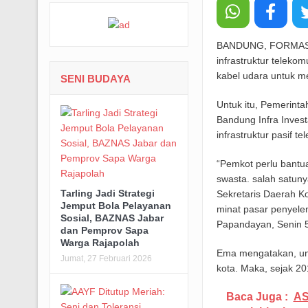
BANDUNG, FORMASNE
infrastruktur teleko
kabel udara untuk m
SENI BUDAYA
Untuk itu, Pemerint
Bandung Infra Inve
infrastruktur pasif te
“Pemkot perlu bantu
swasta. salah satuny
Tarling Jadi Strategi
Sekretaris Daerah 
Jemput Bola Pelayanan
minat pasar penyelen
Sosial, BAZNAS Jabar
Papandayan, Senin 
dan Pemprov Sapa
Warga Rajapolah
Ema mengatakan, unt
Jumat, 27 Februari 2026
kota. Maka, sejak 
Baca Juga :
AS