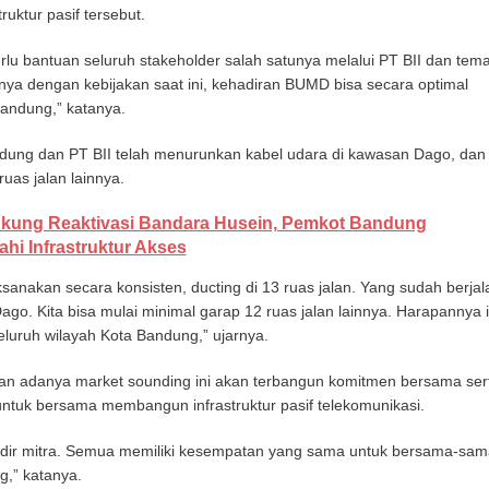
uktur pasif tersebut.
lu bantuan seluruh stakeholder salah satunya melalui PT BII dan tem
nya dengan kebijakan saat ini, kehadiran BUMD bisa secara optimal
ndung,” katanya.
ndung dan PT BII telah menurunkan kabel udara di kawasan Dago, dan
uas jalan lainnya.
kung Reaktivasi Bandara Husein, Pemkot Bandung
hi Infrastruktur Akses
aksanakan secara konsisten, ducting di 13 ruas jalan. Yang sudah berjal
ago. Kita bisa mulai minimal garap 12 ruas jalan lainnya. Harapannya i
luruh wilayah Kota Bandung,” ujarnya.
n adanya market sounding ini akan terbangun komitmen bersama ser
ntuk bersama membangun infrastruktur pasif telekomunikasi.
dir mitra. Semua memiliki kesempatan yang sama untuk bersama-sam
,” katanya.