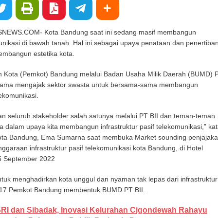
WS.COM- Kota Bandung saat ini sedang masif membangun
munikasi di bawah tanah. Hal ini sebagai upaya penataan dan penertiba
embangun estetika kota.
ah Kota (Pemkot) Bandung melalui Badan Usaha Milik Daerah (BUMD) P
stama mengajak sektor swasta untuk bersama-sama membangun
lekomunikasi.
an seluruh stakeholder salah satunya melalui PT BII dan teman-teman
a dalam upaya kita membangun infrastruktur pasif telekomunikasi,” kat
Kota Bandung, Ema Sumarna saat membuka Market sounding penjajak
ggaraan infrastruktur pasif telekomunikasi kota Bandung, di Hotel
5 September 2022
uk menghadirkan kota unggul dan nyaman tak lepas dari infrastruktur
2017 Pemkot Bandung membentuk BUMD PT BII.
RI dan Sibadak, Inovasi Kelurahan Cigondewah Rahayu