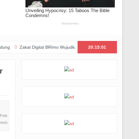
akat Digital BRImo Wujudkan Kepedulian, BAZNAS Jabar Pastikan Ba
20:15:02
r
(Foto
mewa)