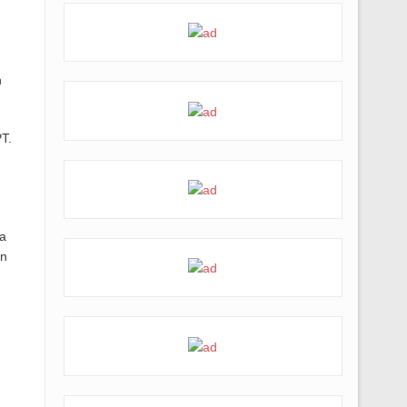
n
T.
a
an