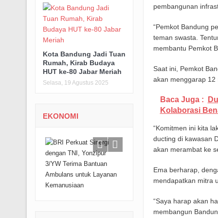
pembangunan infrastr
“Pemkot Bandung per
teman swasta. Tentu
membantu Pemkot Ba
Kota Bandung Jadi Tuan
Rumah, Kirab Budaya
Saat ini, Pemkot Ba
HUT ke-80 Jabar Meriah
akan menggarap 12 r
Selasa, 19 Agustus 2025
Baca Juga :
Du
Kolaborasi Bena
EKONOMI
“Komitmen ini kita l
ducting di kawasan D
akan merambat ke se
Ema berharap, denga
mendapatkan mitra u
“Saya harap akan ha
membangun Bandung