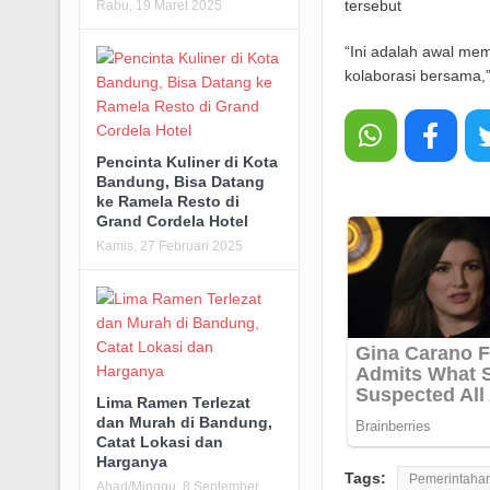
tersebut
Rabu, 19 Maret 2025
“Ini adalah awal me
kolaborasi bersama,”
Pencinta Kuliner di Kota
Bandung, Bisa Datang
ke Ramela Resto di
Grand Cordela Hotel
Kamis, 27 Februari 2025
Lima Ramen Terlezat
dan Murah di Bandung,
Catat Lokasi dan
Harganya
Tags:
Pemerintaha
Ahad/Minggu, 8 September