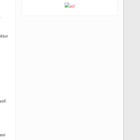
.
ktur
sif.
asi