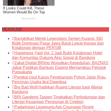
HEADLINE
Bangkitkan Merek Legendaris Semen Kujang, SIG
Bidik Dominasi Pasar Jawa Barat Lewat Inovasi dan
Kolaborasi dengan PERSIB
Happiness Yard Vol. 2 Jadi Bukti Kolaborasi Hotel
dan Komunitas Dukung Aksi Sosial di Bandung
Zakat Digital BRImo Wujudkan Kepedulian, BAZNAS
Jabar Pastikan Bantuan Daging Menjangkau Pelosok
Purwakarta
Pemkot Usut Kasus Penebangan Pohon Jalan Riau,
Perizinan Usaha Ikut Diperiksa
Big Bad Wolf Hadirkan Ruang Literasi bagi Warga
Bandung
BRI Gandeng Taspen Tingkatkan Perlindungan dan
Literasi Keuangan Pensiunan di Cirebon
Padaringan Leuweung Awi Cisurupan Resmi