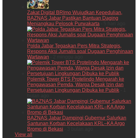
Zakat Digital BRImo Wujudkan Kepedulian,
BAZNAS Jabar Pastikan Bantuan Daging
Menjangkau Pelosok Purwakarta
- 5 hari ago
Polda Jabar Tegaskan Pers Mitra Strategis,
Respons Aksi Jurnalis soal Dugaan Penghinaan
Wartawan
- 2 minggu ago
Polemik Tower BTS Protelindo Mengarah ke
Pengawasan Pemda, Warga Desak Izin dan
Persetujuan Lingkungan Dibuka ke Publik
- 1
bulan ago
BAZNAS Jabar Dampingi Gubernur Salurkan
Santunan Korban Kecelakaan KRL–KA Argo
Bromo di Bekasi
- 3 bulan ago
View all