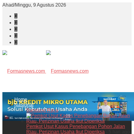
Ahad/Minggu, 9 Agustus 2026
Home
Nasional
Bandung Raya
Pemkot Usut Kasus Penebangan Pohon Jalan
Riau, Perizinan Usaha Ikut Diperiksa
- 5 hari ago