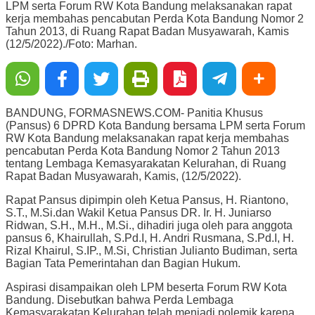
LPM serta Forum RW Kota Bandung melaksanakan rapat
kerja membahas pencabutan Perda Kota Bandung Nomor 2
Tahun 2013, di Ruang Rapat Badan Musyawarah, Kamis
(12/5/2022)./Foto: Marhan.
BANDUNG, FORMASNEWS.COM- Panitia Khusus
(Pansus) 6 DPRD Kota Bandung bersama LPM serta Forum
RW Kota Bandung melaksanakan rapat kerja membahas
pencabutan Perda Kota Bandung Nomor 2 Tahun 2013
tentang Lembaga Kemasyarakatan Kelurahan, di Ruang
Rapat Badan Musyawarah, Kamis, (12/5/2022).
Rapat Pansus dipimpin oleh Ketua Pansus, H. Riantono,
S.T., M.Si.dan Wakil Ketua Pansus DR. Ir. H. Juniarso
Ridwan, S.H., M.H., M.Si., dihadiri juga oleh para anggota
pansus 6, Khairullah, S.Pd.I, H. Andri Rusmana, S.Pd.I, H.
Rizal Khairul, S.IP., M.Si, Christian Julianto Budiman, serta
Bagian Tata Pemerintahan dan Bagian Hukum.
Aspirasi disampaikan oleh LPM beserta Forum RW Kota
Bandung. Disebutkan bahwa Perda Lembaga
Kemasyarakatan Kelurahan telah menjadi polemik karena