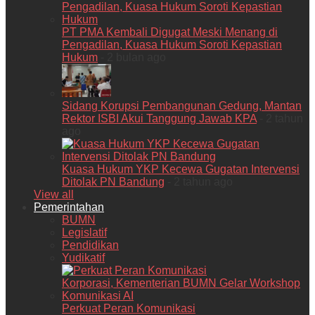
PT PMA Kembali Digugat Meski Menang di
Pengadilan, Kuasa Hukum Soroti Kepastian
Hukum
- 2 bulan ago
Sidang Korupsi Pembangunan Gedung, Mantan
Rektor ISBI Akui Tanggung Jawab KPA
- 2 tahun
ago
Kuasa Hukum YKP Kecewa Gugatan Intervensi
Ditolak PN Bandung
- 2 tahun ago
View all
Pemerintahan
BUMN
Legislatif
Pendidikan
Yudikatif
Perkuat Peran Komunikasi