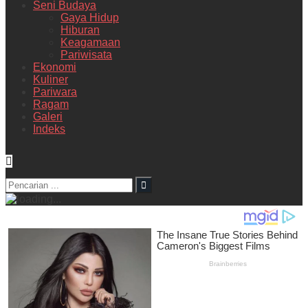
Seni Budaya
Gaya Hidup
Hiburan
Keagamaan
Pariwisata
Ekonomi
Kuliner
Pariwara
Ragam
Galeri
Indeks