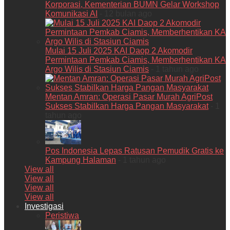
Korporasi, Kementerian BUMN Gelar Workshop
Komunikasi AI
- 12 bulan ago
Mulai 15 Juli 2025 KAI Daop 2 Akomodir
Permintaan Pemkab Ciamis, Memberhentikan KA
Argo Wilis di Stasiun Ciamis
- 1 tahun ago
Mentan Amran: Operasi Pasar Murah AgriPost
Sukses Stabilkan Harga Pangan Masyarakat
- 1
tahun ago
Pos Indonesia Lepas Ratusan Pemudik Gratis ke
Kampung Halaman
- 1 tahun ago
View all
View all
View all
View all
Investigasi
Peristiwa