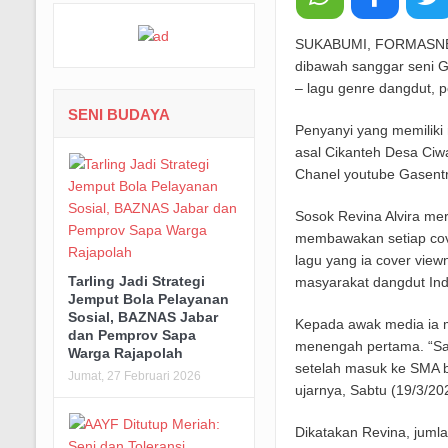
SUKABUMI, FORMASNEW
dibawah sanggar seni G
– lagu genre dangdut, 
SENI BUDAYA
Penyanyi yang memiliki 
asal Cikanteh Desa Ci
Chanel youtube Gasentr
Sosok Revina Alvira m
membawakan setiap cove
lagu yang ia cover viewn
Tarling Jadi Strategi
masyarakat dangdut Ind
Jemput Bola Pelayanan
Sosial, BAZNAS Jabar
Kepada awak media ia 
dan Pemprov Sapa
menengah pertama. “Sa
Warga Rajapolah
setelah masuk ke SMA 
Jumat, 27 Februari 2026
ujarnya, Sabtu (19/3/20
Dikatakan Revina, juml