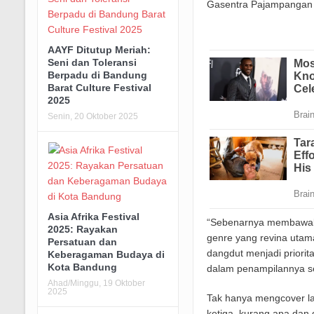
Gasentra Pajampangan a
AAYF Ditutup Meriah:
Seni dan Toleransi
Berpadu di Bandung
Barat Culture Festival
2025
Senin, 20 Oktober 2025
Asia Afrika Festival
“Sebenarnya membawakan
2025: Rayakan
genre yang revina utama
Persatuan dan
dangdut menjadi priorit
Keberagaman Budaya di
Kota Bandung
dalam penampilannya sel
Ahad/Minggu, 19 Oktober
2025
Tak hanya mengcover lag
ketiga, kurang apa dan 