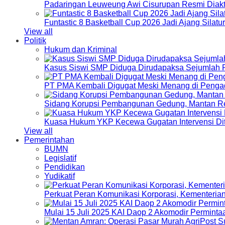
Padaringan Leuweung Awi Cisurupan Resmi Diakt
Funtastic 8 Basketball Cup 2026 Jadi Ajang Silat
View all
Politik
Hukum dan Kriminal
Kasus Siswi SMP Diduga Dirudapaksa Sejumlah P
PT PMA Kembali Digugat Meski Menang di Pengad
Sidang Korupsi Pembangunan Gedung, Mantan Re
Kuasa Hukum YKP Kecewa Gugatan Intervensi Di
View all
Pemerintahan
BUMN
Legislatif
Pendidikan
Yudikatif
Perkuat Peran Komunikasi Korporasi, Kementeri
Mulai 15 Juli 2025 KAI Daop 2 Akomodir Perminta