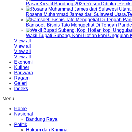
Pasar Kreatif Bandung 2025 Resmi Dibuka, Pemk
Rosana Muhammad James dari Sulawesi Utara,Terp
Bamsoet: Bisnis Tato Menggeliat Di Tengah Pand
Wakil Bupati Subang, Kopi Hoflan kopi Unggulan
View all
View all
View all
View all
Ekonomi
Kuliner
Pariwara
Ragam
Galeri
Indeks
Menu
Home
Nasional
Bandung Raya
Politik
Hukum dan Kriminal