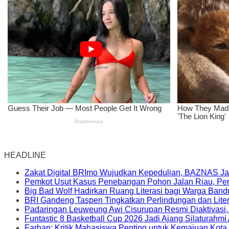
HEADLINE
Zakat Digital BRImo Wujudkan Kepedulian, BAZNAS Ja
Pemkot Usut Kasus Penebangan Pohon Jalan Riau, Peri
Big Bad Wolf Hadirkan Ruang Literasi bagi Warga Ban
BRI Gandeng Taspen Tingkatkan Perlindungan dan Lite
Padaringan Leuweung Awi Cisurupan Resmi Diaktivasi
Funtastic 8 Basketball Cup 2026 Jadi Ajang Silaturahm
Farhan: Kritik Mahasiswa Penting untuk Kemajuan Kot