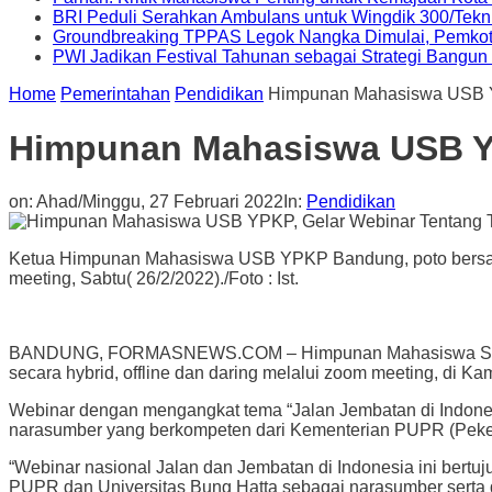
BRI Peduli Serahkan Ambulans untuk Wingdik 300/Tekn
Groundbreaking TPPAS Legok Nangka Dimulai, Pemko
PWI Jadikan Festival Tahunan sebagai Strategi Bangun P
Home
Pemerintahan
Pendidikan
Himpunan Mahasiswa USB YP
Himpunan Mahasiswa USB YPK
on:
Ahad/Minggu, 27 Februari 2022
In:
Pendidikan
Ketua Himpunan Mahasiswa USB YPKP Bandung, poto bersama u
meeting, Sabtu( 26/2/2022)./Foto : Ist.
BANDUNG, FORMASNEWS.COM – Himpunan Mahasiswa Sipil Un
secara hybrid, offline dan daring melalui zoom meeting, di 
Webinar dengan mengangkat tema “Jalan Jembatan di Indonesi
narasumber yang berkompeten dari Kementerian PUPR (Peker
“Webinar nasional Jalan dan Jembatan di Indonesia ini bertu
PUPR dan Universitas Bung Hatta sebagai narasumber serta