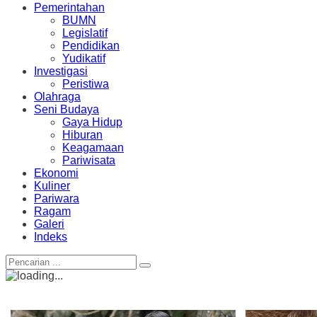
Pemerintahan
BUMN
Legislatif
Pendidikan
Yudikatif
Investigasi
Peristiwa
Olahraga
Seni Budaya
Gaya Hidup
Hiburan
Keagamaan
Pariwisata
Ekonomi
Kuliner
Pariwara
Ragam
Galeri
Indeks