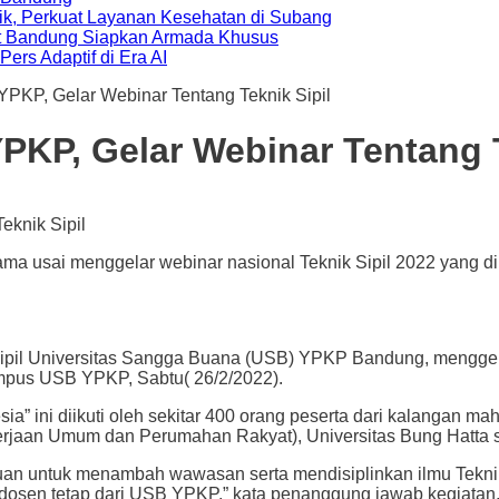
ik, Perkuat Layanan Kesehatan di Subang
t Bandung Siapkan Armada Khusus
ers Adaptif di Era AI
KP, Gelar Webinar Tentang Teknik Sipil
P, Gelar Webinar Tentang T
sai menggelar webinar nasional Teknik Sipil 2022 yang dilak
iversitas Sangga Buana (USB) YPKP Bandung, menggelar we
Kampus USB YPKP, Sabtu( 26/2/2022).
a” ini diikuti oleh sekitar 400 orang peserta dari kalangan
jaan Umum dan Perumahan Rakyat), Universitas Bung Hatta s
juan untuk menambah wawasan serta mendisiplinkan ilmu Teknik
 dosen tetap dari USB YPKP,” kata penanggung jawab kegiat