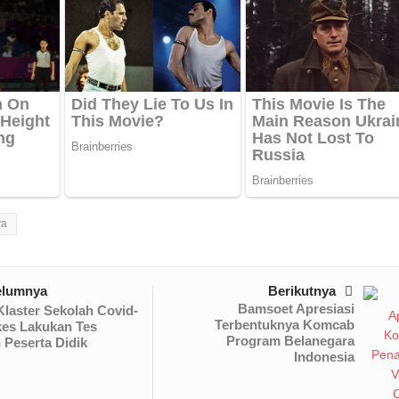
ya
elumnya
Berikutnya
Bamsoet Apresiasi
laster Sekolah Covid-
Terbentuknya Komcab
kes Lakukan Tes
Program Belanegara
 Peserta Didik
Indonesia