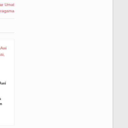
Awi
s
n