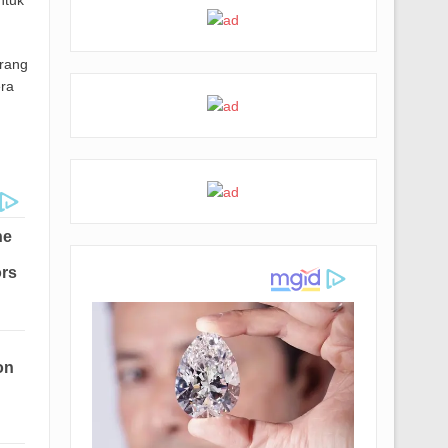
ntuk
orang
era