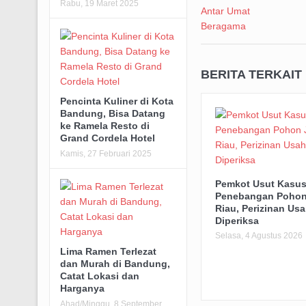
Rabu, 19 Maret 2025
BERITA TERKAIT
Pencinta Kuliner di Kota
Bandung, Bisa Datang
ke Ramela Resto di
Grand Cordela Hotel
Kamis, 27 Februari 2025
Pemkot Usut Kasu
Penebangan Pohon
Riau, Perizinan Usa
Diperiksa
Selasa, 4 Agustus 2026
Lima Ramen Terlezat
dan Murah di Bandung,
Catat Lokasi dan
Harganya
Ahad/Minggu, 8 September