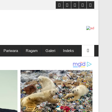
Pariwara
Ragam
Galeri
Indeks