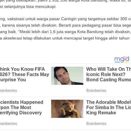
rget yang ditetapkan, yakni 1.952.358 warga Kota Bandung. Maka itu, u
i selanjutnya bisa mencukupi.
g, vaksinasi untuk warga pasar Caringin yang targetnya sekitar 300 
 karena sisanya telah divaksin. Berarti para pedagang pasar bisa seg
ang baik. “Meski lebih dari 1,6 juta warga Kota Bandung telah divaksin,
ta akselerasi tetap dilakukan untuk mencapai target hingga akhir tahun