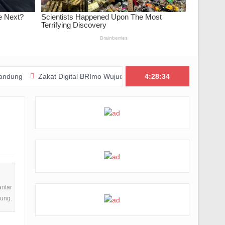
Zakat Digital BRImo Wujudkan Kepedulian, BAZNAS Jabar Pastikan B
4:28:35
antar
ung.