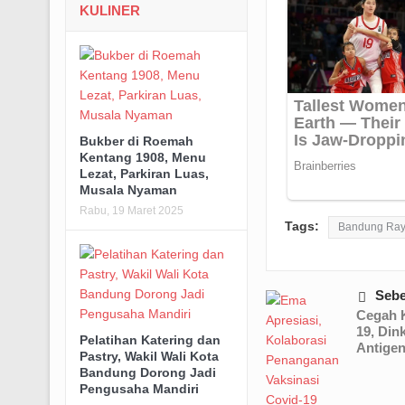
KULINER
Bukber di Roemah
Kentang 1908, Menu
Lezat, Parkiran Luas,
Musala Nyaman
Rabu, 19 Maret 2025
Tags:
Bandung Ra
Seb
Cegah K
19, Din
Pelatihan Katering dan
Antigen
Pastry, Wakil Wali Kota
Bandung Dorong Jadi
Pengusaha Mandiri