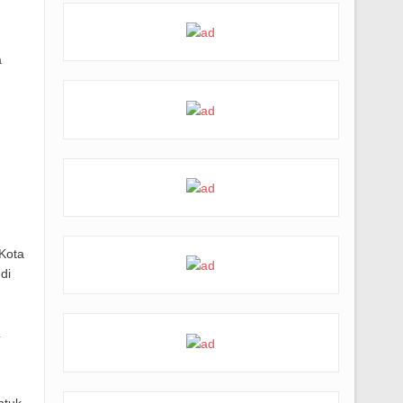
a
Kota
di
n