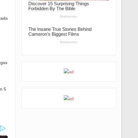
pada
ugas
n 5