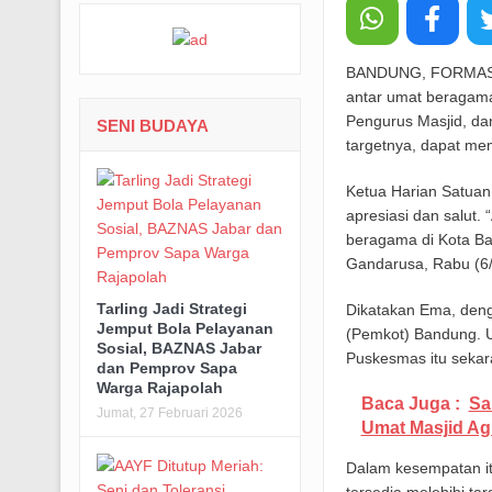
BANDUNG, FORMASNE
antar umat beragama
Pengurus Masjid, da
SENI BUDAYA
targetnya, dapat mem
Ketua Harian Satua
apresiasi dan salut. 
beragama di Kota Ban
Gandarusa, Rabu (6/
Tarling Jadi Strategi
Dikatakan Ema, deng
Jemput Bola Pelayanan
(Pemkot) Bandung. U
Sosial, BAZNAS Jabar
Puskesmas itu sekar
dan Pemprov Sapa
Warga Rajapolah
Baca Juga :
Sa
Jumat, 27 Februari 2026
Umat Masjid A
Dalam kesempatan it