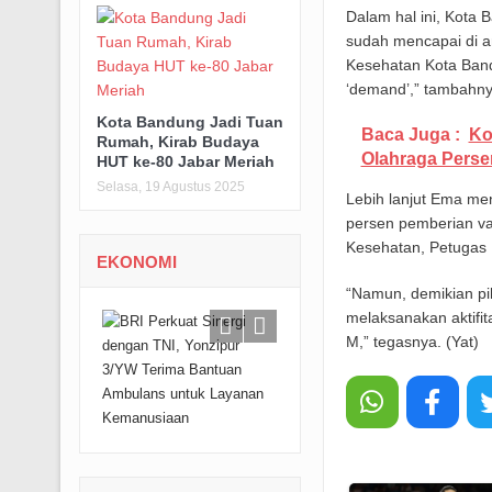
Dalam hal ini, Kota B
sudah mencapai di a
Kesehatan Kota Bandu
‘demand’,” tambahny
Kota Bandung Jadi Tuan
Baca Juga :
Ko
Rumah, Kirab Budaya
Olahraga Perse
HUT ke-80 Jabar Meriah
Selasa, 19 Agustus 2025
Lebih lanjut Ema me
persen pemberian vak
Kesehatan, Petugas 
EKONOMI
“Namun, demikian pi
melaksanakan aktifi
M,” tegasnya. (Yat)