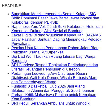
HEADLINE
Bangkitkan Merek Legendaris Semen Kujang, SIG
Bidik Dominasi Pasar Jawa Barat Lewat Inovasi dan
Kolaborasi dengan PERSIB
Happiness Yard Vol. 2 Jadi Bukti Kolaborasi Hotel dan
Komunitas Dukung Aksi Sosial di Bandung
Zakat Digital BRImo Wujudkan Kepedulian, BAZNAS
Jabar Pastikan Bantuan Daging Menjangkau Pelosok
Purwakarta
Pemkot Usut Kasus Penebangan Pohon Jalan Riau,
Perizinan Usaha Ikut Diperiksa
Big Bad Wolf Hadirkan Ruang Literasi bagi Warga
Bandung
BRI Gandeng Taspen Tingkatkan Perlindungan dan
Literasi Keuangan Pensiunan di Cirebon
Padaringan Leuweung Awi Cisurupan Resmi
Diaktivasi, Wali Kota Dorong Wisata Berbasis Alam
dan Pemberdayaan Warga
Funtastic 8 Basketball Cup 2026 Jadi Ajang
Silaturahmi Alumni dan Penggerak Sport Tourism
Farhan: Kritik Mahasiswa Penting untuk Kemajuan
Kota Bandung
BRI Peduli Serahkan Ambulans untuk Wingdik