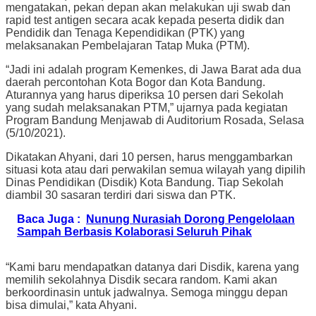
mengatakan, pekan depan akan melakukan uji swab dan
rapid test antigen secara acak kepada peserta didik dan
Pendidik dan Tenaga Kependidikan (PTK) yang
melaksanakan Pembelajaran Tatap Muka (PTM).
“Jadi ini adalah program Kemenkes, di Jawa Barat ada dua
daerah percontohan Kota Bogor dan Kota Bandung.
Aturannya yang harus diperiksa 10 persen dari Sekolah
yang sudah melaksanakan PTM,” ujarnya pada kegiatan
Program Bandung Menjawab di Auditorium Rosada, Selasa
(5/10/2021).
Dikatakan Ahyani, dari 10 persen, harus menggambarkan
situasi kota atau dari perwakilan semua wilayah yang dipilih
Dinas Pendidikan (Disdik) Kota Bandung. Tiap Sekolah
diambil 30 sasaran terdiri dari siswa dan PTK.
Baca Juga :
Nunung Nurasiah Dorong Pengelolaan
Sampah Berbasis Kolaborasi Seluruh Pihak
“Kami baru mendapatkan datanya dari Disdik, karena yang
memilih sekolahnya Disdik secara random. Kami akan
berkoordinasin untuk jadwalnya. Semoga minggu depan
bisa dimulai,” kata Ahyani.