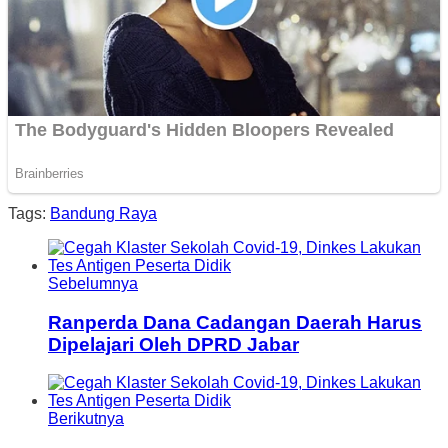
Tags:
Bandung Raya
Sebelumnya
Ranperda Dana Cadangan Daerah Harus
Dipelajari Oleh DPRD Jabar
Berikutnya