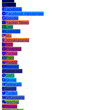
Digg
Email
Facebook
Facebook messenger
Google
Hacker News
Line
LinkedIn
Mix
Odnoklassniki
PDF
Pinterest
Pocket
Print
Reddit
Renren
Short link
SMS
Skype
Telegram
Tumblr
Twitter
VKontakte
wechat
Weibo