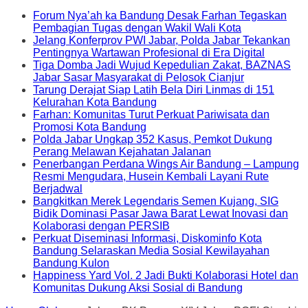
Forum Nya’ah ka Bandung Desak Farhan Tegaskan
Pembagian Tugas dengan Wakil Wali Kota
Jelang Konferprov PWI Jabar, Polda Jabar Tekankan
Pentingnya Wartawan Profesional di Era Digital
Tiga Domba Jadi Wujud Kepedulian Zakat, BAZNAS
Jabar Sasar Masyarakat di Pelosok Cianjur
Tarung Derajat Siap Latih Bela Diri Linmas di 151
Kelurahan Kota Bandung
Farhan: Komunitas Turut Perkuat Pariwisata dan
Promosi Kota Bandung
Polda Jabar Ungkap 352 Kasus, Pemkot Dukung
Perang Melawan Kejahatan Jalanan
Penerbangan Perdana Wings Air Bandung – Lampung
Resmi Mengudara, Husein Kembali Layani Rute
Berjadwal
Bangkitkan Merek Legendaris Semen Kujang, SIG
Bidik Dominasi Pasar Jawa Barat Lewat Inovasi dan
Kolaborasi dengan PERSIB
Perkuat Diseminasi Informasi, Diskominfo Kota
Bandung Selaraskan Media Sosial Kewilayahan
Bandung Kulon
Happiness Yard Vol. 2 Jadi Bukti Kolaborasi Hotel dan
Komunitas Dukung Aksi Sosial di Bandung