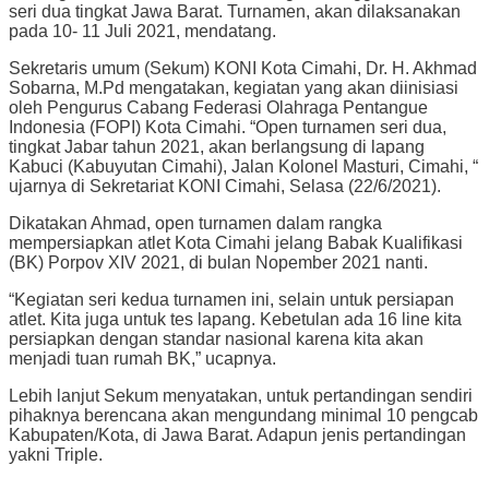
seri dua tingkat Jawa Barat. Turnamen, akan dilaksanakan
pada 10- 11 Juli 2021, mendatang.
Sekretaris umum (Sekum) KONI Kota Cimahi, Dr. H. Akhmad
Sobarna, M.Pd mengatakan, kegiatan yang akan diinisiasi
oleh Pengurus Cabang Federasi Olahraga Pentangue
Indonesia (FOPI) Kota Cimahi. “Open turnamen seri dua,
tingkat Jabar tahun 2021, akan berlangsung di lapang
Kabuci (Kabuyutan Cimahi), Jalan Kolonel Masturi, Cimahi, “
ujarnya di Sekretariat KONI Cimahi, Selasa (22/6/2021).
Dikatakan Ahmad, open turnamen dalam rangka
mempersiapkan atlet Kota Cimahi jelang Babak Kualifikasi
(BK) Porpov XIV 2021, di bulan Nopember 2021 nanti.
“Kegiatan seri kedua turnamen ini, selain untuk persiapan
atlet. Kita juga untuk tes lapang. Kebetulan ada 16 line kita
persiapkan dengan standar nasional karena kita akan
menjadi tuan rumah BK,” ucapnya.
Lebih lanjut Sekum menyatakan, untuk pertandingan sendiri
pihaknya berencana akan mengundang minimal 10 pengcab
Kabupaten/Kota, di Jawa Barat. Adapun jenis pertandingan
yakni Triple.