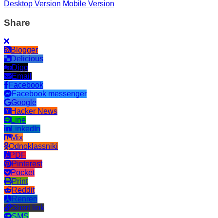
Desktop Version
Mobile Version
Share
Blogger
Delicious
Digg
Email
Facebook
Facebook messenger
Google
Hacker News
Line
LinkedIn
Mix
Odnoklassniki
PDF
Pinterest
Pocket
Print
Reddit
Renren
Short link
SMS