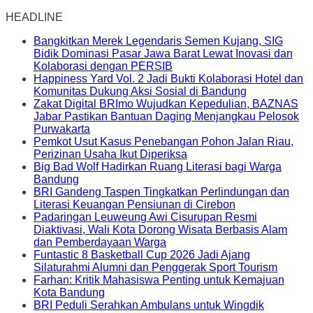
HEADLINE
Bangkitkan Merek Legendaris Semen Kujang, SIG
Bidik Dominasi Pasar Jawa Barat Lewat Inovasi dan
Kolaborasi dengan PERSIB
Happiness Yard Vol. 2 Jadi Bukti Kolaborasi Hotel dan
Komunitas Dukung Aksi Sosial di Bandung
Zakat Digital BRImo Wujudkan Kepedulian, BAZNAS
Jabar Pastikan Bantuan Daging Menjangkau Pelosok
Purwakarta
Pemkot Usut Kasus Penebangan Pohon Jalan Riau,
Perizinan Usaha Ikut Diperiksa
Big Bad Wolf Hadirkan Ruang Literasi bagi Warga
Bandung
BRI Gandeng Taspen Tingkatkan Perlindungan dan
Literasi Keuangan Pensiunan di Cirebon
Padaringan Leuweung Awi Cisurupan Resmi
Diaktivasi, Wali Kota Dorong Wisata Berbasis Alam
dan Pemberdayaan Warga
Funtastic 8 Basketball Cup 2026 Jadi Ajang
Silaturahmi Alumni dan Penggerak Sport Tourism
Farhan: Kritik Mahasiswa Penting untuk Kemajuan
Kota Bandung
BRI Peduli Serahkan Ambulans untuk Wingdik