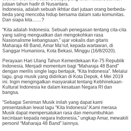
jutaan tahun hadir di Nusantara.
Indonesia, adalah sebuah ikhtiar dari jutaan orang berbeda-
beda yang mencoba hidup bersama dalam satu komunitas.
Dan siapa kita……?
“Kita adalah Indonesia. Sebuah penegasan tentang cita-cita
yang saling menguatkan dan mengokohkan rasa
Nasionalisme kebangsaan,” ujar vokalis dan gitaris
Maharaja 48 Band, Amar Ma’ruf, kepada wartawan, di
Sanggar Humaniora, Kota Bekasi, Minggu (16/8/2020).
Perayaan Hari Ulang Tahun Kemerdekaan Ke-75 Republik
Indonesia. Menjadi momentum bagi “Maharaja 48 Band”
dengan merilis single lagu bertajuk, “Kita Indonesia”. Melalui
lagu, grup musik yang didirikan di Kota Depok, 4 Mei 2019
ini. Ingin mengingatkan masyarakat tentang Kebhinekaan-
Kultural Indonesia ke dalam kesatuan Negara RI dan
bangsa.
“Sebagai Seniman Musik inilah yang dapat kami
presentasikan lewat lagu “Kita Indonesia”.Kami merasa
Musik dapat mempersatukan rasa dan menumbuhkan
kecintaan kepada negara Indonesia,” ungkap Amar, mewakili
personil “Maharaja 48 Band” lainnya.