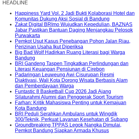
HEADLINE
Happiness Yard Vol. 2 Jadi Bukti Kolaborasi Hotel dan
Komunitas Dukung Aksi Sosial di Bandung
Zakat Digital BRImo Wujudkan Kepedulian, BAZNAS
Jabar Pastikan Bantuan Daging Menjangkau Pelosok
Purwakarta
Pemkot Usut Kasus Penebangan Pohon Jalan Riau,
Perizinan Usaha Ikut Diperiksa
Big Bad Wolf Hadirkan Ruang Literasi bagi Warga
Bandung
BRI Gandeng Taspen Tingkatkan Perlindungan dan
Literasi Keuangan Pensiunan di Cirebon
Padaringan Leuweung Awi Cisurupan Resmi
Diaktivasi, Wali Kota Dorong Wisata Berbasis Alam
dan Pemberdayaan Warga
Funtastic 8 Basketball Cup 2026 Jadi Ajang
Silaturahmi Alumni dan Penggerak Sport Tourism
Farhan: Kritik Mahasiswa Penting untuk Kemajuan
Kota Bandung
BRI Peduli Serahkan Ambulans untuk Wingdik
300/Teknik, Perkuat Layanan Kesehatan di Subang
Groundbreaking TPPAS Legok Nangka Dimulai,
Pemkot Bandung Siapkan Armada Khusus