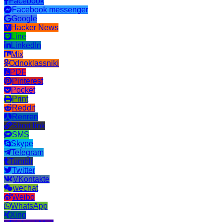
Facebook
Facebook messenger
Google
Hacker News
Line
LinkedIn
Mix
Odnoklassniki
PDF
Pinterest
Pocket
Print
Reddit
Renren
Short link
SMS
Skype
Telegram
Tumblr
Twitter
VKontakte
wechat
Weibo
WhatsApp
Xing